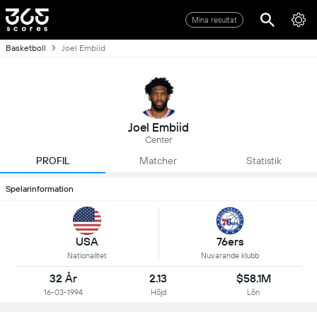
Mina resultat
Basketboll
Joel Embiid
Joel Embiid
Center
PROFIL
Matcher
Statistik
Spelarinformation
USA
76ers
Nationalitet
Nuvarande klubb
32 År
2.13
$58.1M
16-03-1994
Höjd
Lön