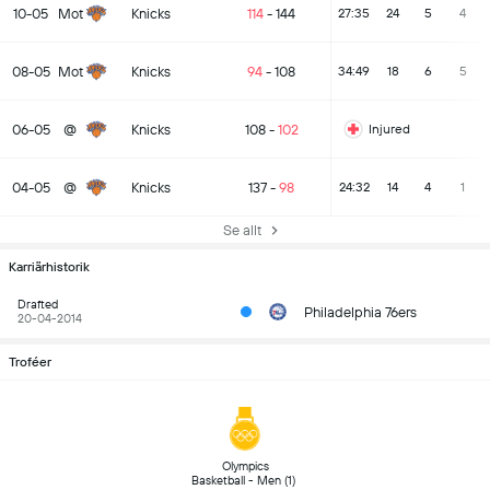
10-05
Mot
Knicks
114
-
144
27:35
24
5
4
08-05
Mot
Knicks
94
-
108
34:49
18
6
5
06-05
@
Knicks
108
-
102
Injured
04-05
@
Knicks
137
-
98
24:32
14
4
1
Se allt
Karriärhistorik
Drafted
Philadelphia 76ers
20-04-2014
Troféer
 Olympics 
Basketball - Men (1) 