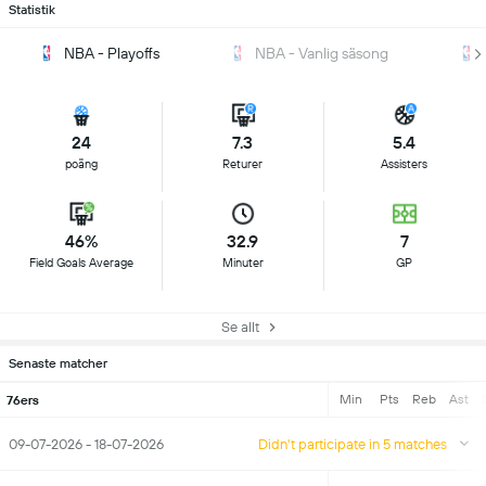
Statistik
NBA - Playoffs
NBA - Vanlig säsong
24
7.3
5.4
poäng
Returer
Assisters
46%
32.9
7
Field Goals Average
Minuter
GP
Se allt
Senaste matcher
Min
Pts
Reb
Ast
76ers
09-07-2026 - 18-07-2026
Didn't participate in 5 matches