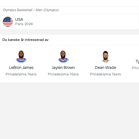
Olympics Basketball - Men (Olympics)
USA
Paris 2024
Du kanske är intresserad av
T
LeBron James
Jaylen Brown
Dean Wade
Phi
Philadelphia 76ers
Philadelphia 76ers
Philadelphia 76ers