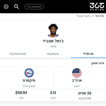
התוצאות שלי
כדורסל
ג'ואל אמביד
ג'ואל אמביד
סנטר
פרופיל
משחקים
סטטיסטיקות
פרטי שחקן
ארה"ב
סיקסרס
לאום
מועדון נוכחי
$58.1M
2.13
32 שנים
גובה
שכר
16/03/1994