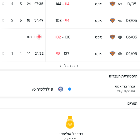
10/05
vs
ניקס
114
-
144
0
4
5
24
27:35
08/05
vs
ניקס
94
-
108
0
5
6
18
34:49
06/05
@
ניקס
108
-
102
פצוע
04/05
@
ניקס
137
-
98
0
1
4
14
24:32
הצג הכל
היסטוריית העברות
נבחר בדראפט
פילדלפיה 76
20/04/2014
תארים
 כדורסל אולימפי - 
גברים (1) 