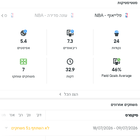
סטטיסטיקות
פלייאוף - NBA
עונה סדירה - NBA
סה"כ -
5.4
7.3
24
נקודות
ריבאונדים
אסיסטים
7
32.9
46%
Field Goals Average
דקות
משחקים שוחקו
הצג הכל
משחקים אחרונים
דק'
נק'
רב'
אס'
חט'
סיקסרס
09/07/2026 - 18/07/2026
לא השתתף ב5 משחקים