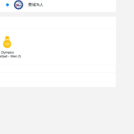
费城76人
 Olympics 
Basketball - Men (1) 