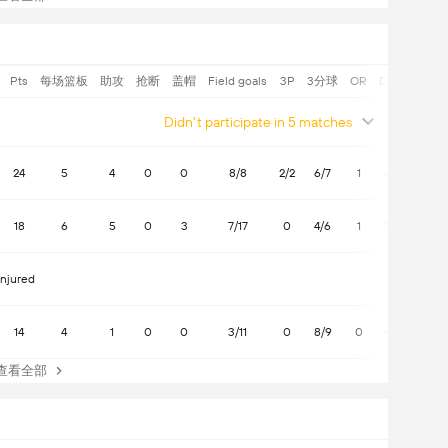
Pts
每场篮板
助攻
抢断
盖帽
Field goals
3P
3分球
OR
DR
PF
P
Didn't participate in 5 matches
24
5
4
0
0
8/8
2/2
6/7
1
4
3
3
18
6
5
0
3
7/17
0
4/6
1
5
3
3
Injured
14
4
1
0
0
3/11
0
8/9
0
4
1
1
看全部