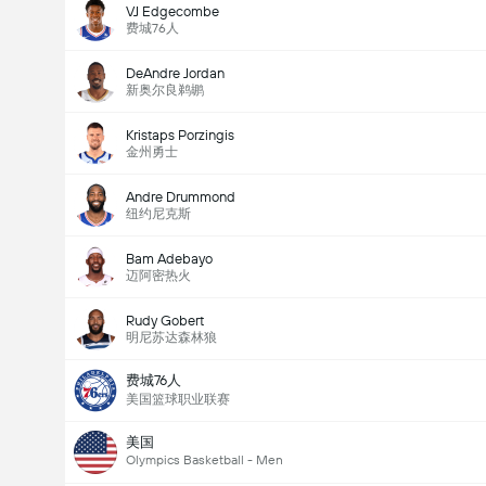
VJ Edgecombe
费城76人
DeAndre Jordan
新奥尔良鹈鹕
Kristaps Porzingis
金州勇士
Andre Drummond
纽约尼克斯
Bam Adebayo
迈阿密热火
Rudy Gobert
明尼苏达森林狼
费城76人
美国篮球职业联赛
美国
Olympics Basketball - Men