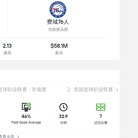
费城76人
当前俱乐部
2.13
$58.1M
身高
薪水
篮球职业联赛 - 常规赛
美国篮球职业联赛 - 总
46%
32.9
7
Field Goals Average
分钟
过往比赛
看全部