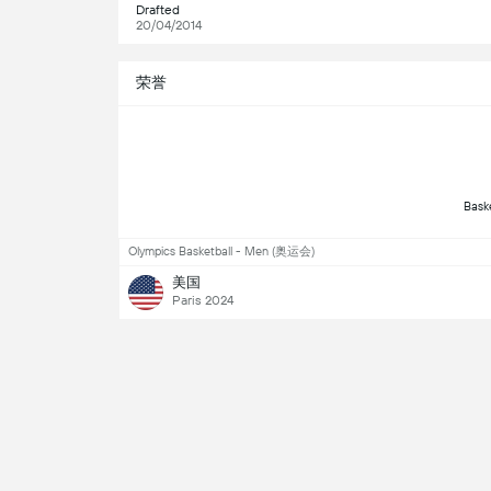
Drafted
20/04/2014
荣誉
Olympics Basketball - Men (奥运会)
美国
Paris 2024