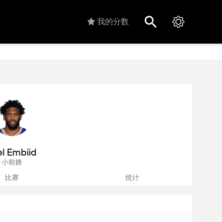
我的分数
el Embiid
小前鋒
比赛
统计