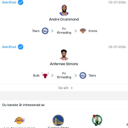
Bekräftad
03-07-2026
Andre Drummond
Fri
76ers
Knicks
förmedling
Bekräftad
02-07-2026
Anfernee Simons
Fri
Bulls
76ers
förmedling
Se allt
Du kanske är intresserad av