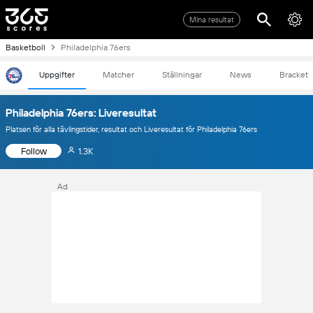
Mina resultat
Basketboll
Philadelphia 76ers
Uppgifter
Matcher
Ställningar
News
Bracket
Philadelphia 76ers: Liveresultat
Platsen för alla tävlingstider, resultat och Liveresultat för Philadelphia 76ers
Follow
1.3K
Ad