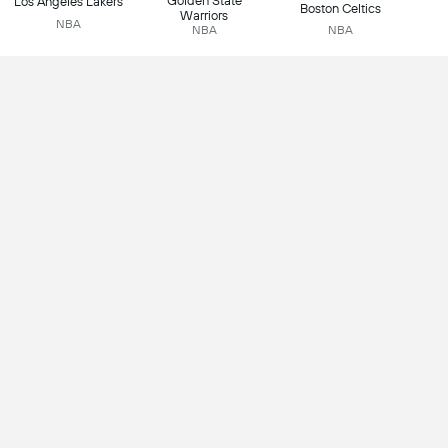
Golden State
Los Angeles Lakers
Boston Celtics
Warriors
NBA
NBA
NBA