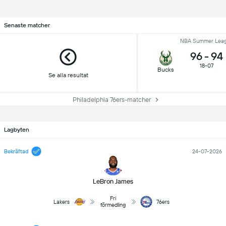
Senaste matcher
NBA Summer Lea
96
-
94
18-07
Bucks
Se alla resultat
Philadelphia 76ers-matcher
Lagbyten
Bekräftad
24-07-2026
LeBron James
Fri
Lakers
76ers
förmedling