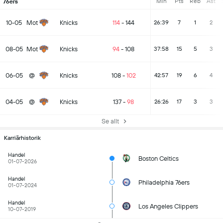
Min
Pts
Reb
Ast
76ers
10-05
Mot
Knicks
114
-
144
26:39
7
1
2
08-05
Mot
Knicks
94
-
108
37:58
15
5
3
06-05
@
Knicks
108
-
102
42:57
19
6
4
04-05
@
Knicks
137
-
98
26:26
17
3
3
Se allt
Karriärhistorik
Handel
Boston Celtics
01-07-2026
Handel
Philadelphia 76ers
01-07-2024
Handel
Los Angeles Clippers
10-07-2019