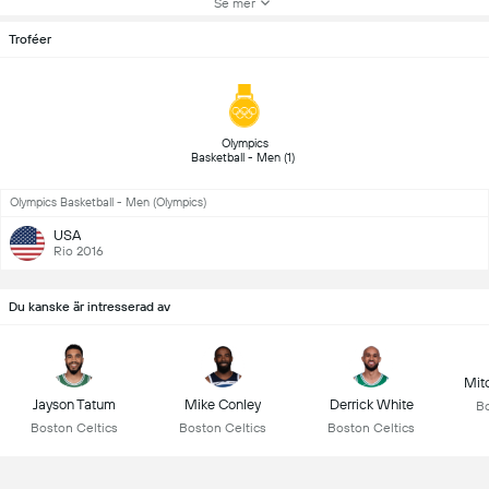
Se mer
Troféer
 Olympics 
Basketball - Men (1) 
Olympics Basketball - Men (Olympics)
USA
Rio 2016
Du kanske är intresserad av
Mit
Jayson Tatum
Mike Conley
Derrick White
Bo
Boston Celtics
Boston Celtics
Boston Celtics