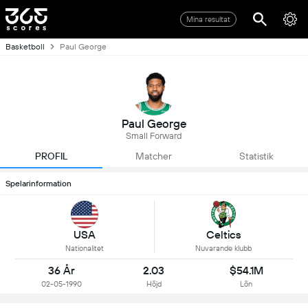
Mina resultat
Basketboll
Paul George
Paul George
Small Forward
PROFIL
Matcher
Statistik
Spelarinformation
USA
Celtics
Nationalitet
Nuvarande klubb
36 År
2.03
$54.1M
02-05-1990
Höjd
Lön