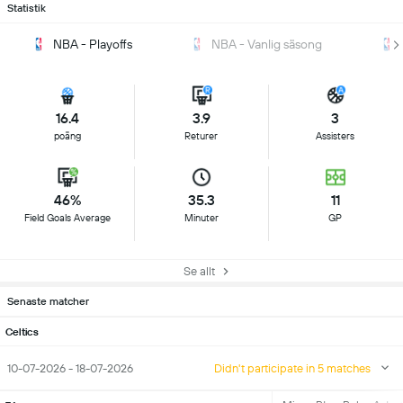
Statistik
NBA - Playoffs
NBA - Vanlig säsong
16.4
3.9
3
poäng
Returer
Assisters
46%
35.3
11
Field Goals Average
Minuter
GP
Se allt
Senaste matcher
Celtics
10-07-2026 - 18-07-2026
Didn't participate in 5 matches