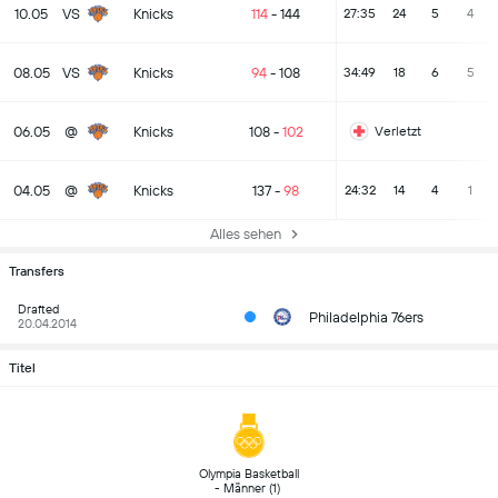
10.05
VS
Knicks
114
-
144
27:35
24
5
4
08.05
VS
Knicks
94
-
108
34:49
18
6
5
06.05
@
Knicks
108
-
102
Verletzt
04.05
@
Knicks
137
-
98
24:32
14
4
1
Alles sehen
Transfers
Drafted
Philadelphia 76ers
20.04.2014
Titel
 Olympia Basketball 
- Männer (1) 