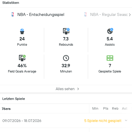
Statistiken
NBA - Entscheidungsspiel
NBA - Regular Season
24
7.3
5.4
Punkte
Rebounds
Assists
46%
32.9
7
Field Goals Average
Minuten
Gespielte Spiele
Alles sehen
Letzten Spiele
Min
Pts
Reb
Ast
76ers
09.07.2026 - 18.07.2026
5 Spiele nicht gespielt