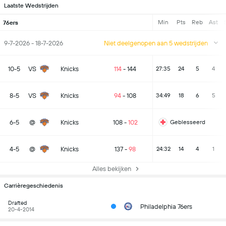
Laatste Wedstrijden
Min
Pts
Reb
Ast
76ers
9-7-2026 - 18-7-2026
Niet deelgenopen aan 5 wedstrijden
10-5
VS
Knicks
114
-
144
27:35
24
5
4
8-5
VS
Knicks
94
-
108
34:49
18
6
5
6-5
@
Knicks
108
-
102
Geblesseerd
4-5
@
Knicks
137
-
98
24:32
14
4
1
Alles bekijken
Carrièregeschiedenis
Drafted
Philadelphia 76ers
20-4-2014