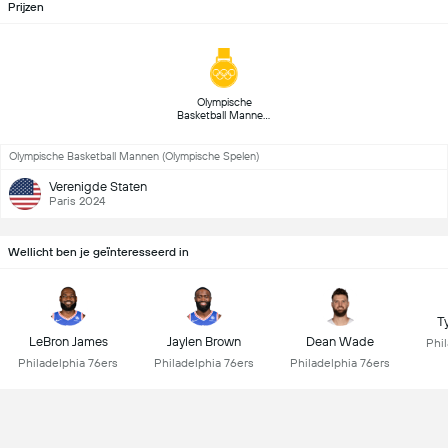
Prijzen
 Olympische 
Basketball Mannen 
(1) 
Olympische Basketball Mannen (Olympische Spelen)
Verenigde Staten
Paris 2024
Wellicht ben je geïnteresseerd in
T
LeBron James
Jaylen Brown
Dean Wade
Phi
Philadelphia 76ers
Philadelphia 76ers
Philadelphia 76ers