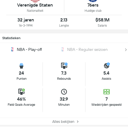
Verenigde Staten
76ers
Nationaliteit
Huidige club
32 jaren
2.13
$58.1M
16-3-1994
Lengte
Salaris
Statistieken
NBA - Play-off
NBA - Regulier seizoen
24
7.3
5.4
Punten
Rebounds
Assists
46%
32.9
7
Field Goals Average
Minuten
Wedstrijden gespeeld
Alles bekijken