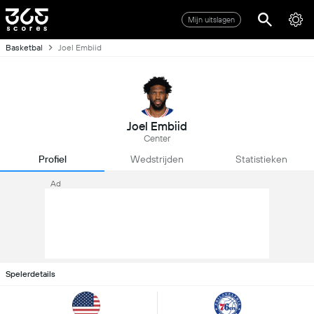
Mijn uitslagen
Basketbal
Joel Embiid
Joel Embiid
Center
Profiel
Wedstrijden
Statistieken
Ad
Spelerdetails