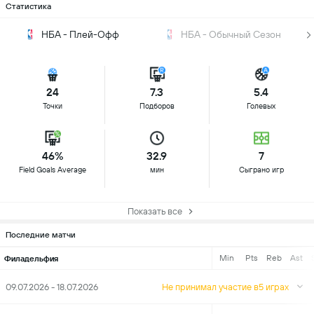
Статистика
НБА - Плей-Офф
НБА - Обычный Сезон
24
7.3
5.4
Точки
Подборов
Голевых
46%
32.9
7
Field Goals Average
мин
Сыграно игр
Показать все
Последние матчи
Min
Pts
Reb
Ast
Филадельфия
09.07.2026 - 18.07.2026
Не принимал участие в5 играх