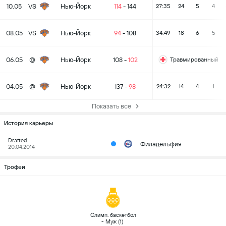
10.05
VS
Нью-Йорк
114
-
144
27:35
24
5
4
08.05
VS
Нью-Йорк
94
-
108
34:49
18
6
5
06.05
@
Нью-Йорк
108
-
102
Травмированный
04.05
@
Нью-Йорк
137
-
98
24:32
14
4
1
Показать все
История карьеры
Drafted
Филадельфия
20.04.2014
Трофеи
 Олимп. баскетбол 
- Муж (1) 