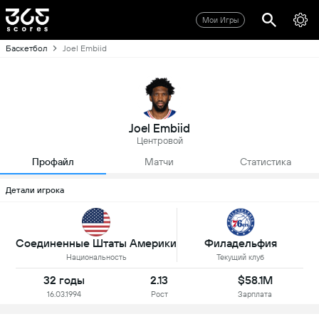
Мои Игры
Баскетбол
Joel Embiid
Joel Embiid
Центровой
Профайл
Матчи
Статистика
Детали игрока
Соединенные Штаты Америки
Филадельфия
Национальность
Текущий клуб
32 годы
2.13
$58.1M
16.03.1994
Рост
Зарплата