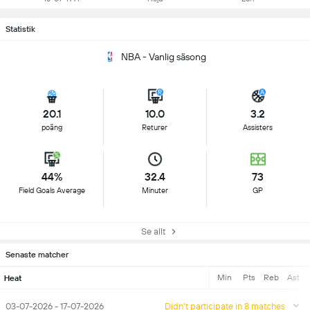
Statistik
NBA - Vanlig säsong
20.1
10.0
3.2
poäng
Returer
Assisters
44%
32.4
73
Field Goals Average
Minuter
GP
Se allt
Senaste matcher
Min
Pts
Reb
Ast
Heat
03-07-2026 - 17-07-2026
Didn't participate in 8 matches