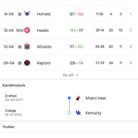
14-04
@
Hornets
127
-
126
11:26
6
3
1
12-04
Mot
Hawks
143
-
117
29:14
25
10
3
10-04
@
Wizards
117
-
140
38:28
20
11
8
09-04
@
Raptors
128
-
114
37:29
24
11
8
Se allt
Karriärhistorik
Drafted
Miami Heat
20-04-2017
College
Kentucky
16-10-2016
Troféer