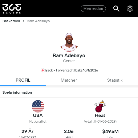
Mina resultat
Basketboll
Bam Adebayo
Bam Adebayo
Center
Back - Förväntad tillbaka:10/1/2026
PROFIL
Matcher
Statistik
Spelarinformation
USA
Heat
Nationalitet
Avtal till (01-06-2029)
29 År
2.06
$49.5M
18-07-1997
Höjd
Lön