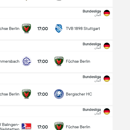
Bundesliga
آلمان
17:00
chse Berlin
TVB 1898 Stuttgart
Bundesliga
Bundesliga
12/09
آلمان
17:00
VfL Gummersbach
Füchse Berlin
17:00
mmersbach
Füchse Berlin
چه کسی برنده خواهد شد؟
Bundesliga
آلمان
Füc
کشیدن
fL Gummersbach
17:00
chse Berlin
Bergischer HC
Bundesliga
آلمان
 Balingen-
17:00
Füchse Berlin
Weilstetten