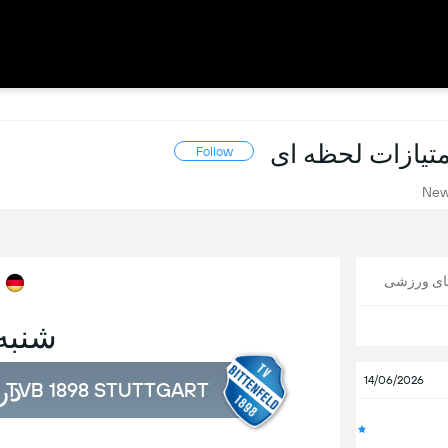
Follow
Ne
های ورزشی
شنبه, 5 س
در
14/06/2026
TVB 1898 STUTTGART