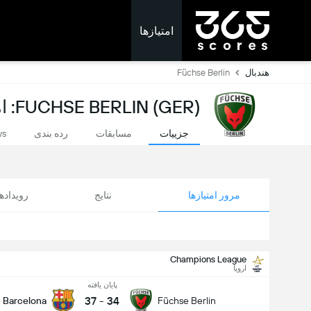
امتیازها
هندبال
Füchse Berlin
FUCHSE BERLIN (GER): امتیازات لحظه ای
جزییات
مسابقات
رده بندی
ws
مرور امتیازها
نتایج
رویداد
Champions League
اروپا
پایان یافته
37
-
34
Barcelona
Füchse Berlin