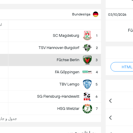
Bundesliga
03/10/2026
ام
Fü
SC Magdeburg
1
TSV Hannover-Burgdorf
2
Füchse Berlin
3
FA Göppingen
4
TBV Lemgo
5
SG Flensburg-Handewitt
6
HSG Wetzlar
7
جدول و جایگاه  Berlin
مسابقات محبوب