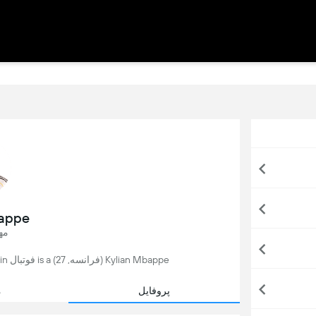
bappe
مه
Kylian Mbappe (فرانسه, 27) is a فوتبال player, currently playing for Real Madrid in اسپانیا.
پروفایل
م