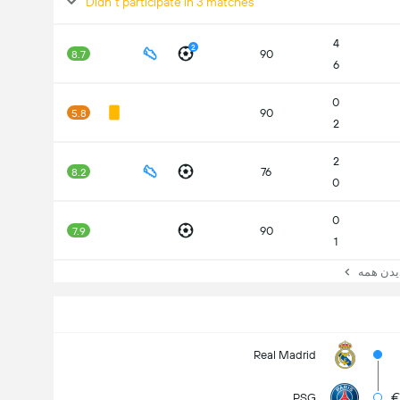
Didn't participate in 3 matches
4
2
90
8.7
6
0
90
5.8
2
2
76
8.2
0
0
90
7.9
1
ن همه
Real Madrid
€
PSG