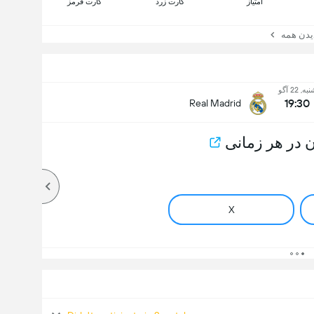
امتیاز
کارت زرد
کارت قرمز
ن همه
به, 22 آگو
19:30
Real Madrid
 در هر زمانی
X