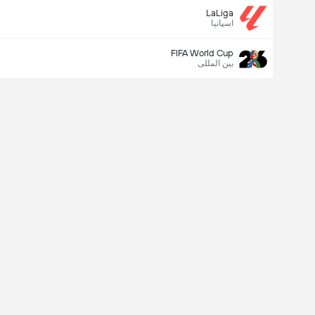
LaLiga
اسپانیا
FIFA World Cup
بین المللی
Last Goalscorer
X
V