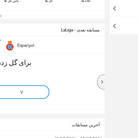
کلاه ها
گل ها
پاس گل ها
دید
مسابقه بعدی - LaLiga
شن
Espanyol
برای گل زدن
V
آخرین مسابقات