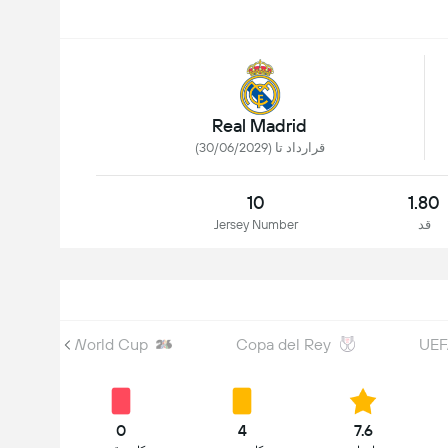
Real Madrid
قرارداد تا (30/06/2029)
10
1.80
قد
Jersey Number
FIFA World Cup
Copa del Rey
UEF
0
4
7.6