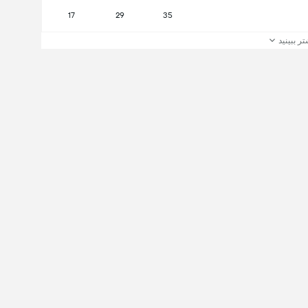
17
29
35
تر ببینید