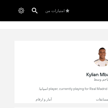
امتیازات من
Kylian M
اجم وسط
سابقات
آمار و ارقام