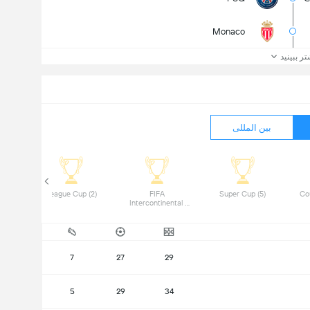
Monaco
تر ببینید
بین المللی
 League Cup (2) 
 FIFA 
 Super Cup (5) 
 Co
Intercontinental 
Cup (1) 
7
27
29
5
29
34