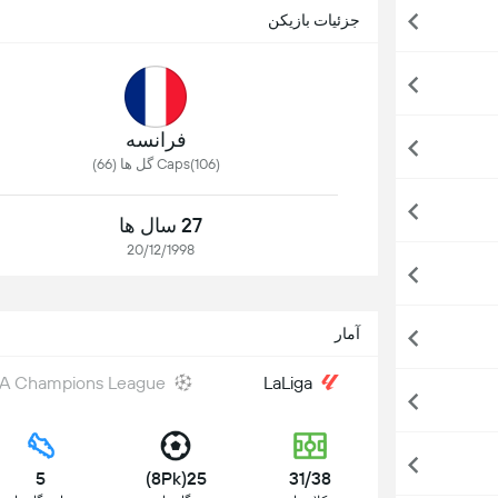
جزئیات بازیکن
فرانسه
Caps(106) گل ها (66)
27 سال ها
20/12/1998
آمار
A Champions League
LaLiga
5
25(8Pk)
31/38