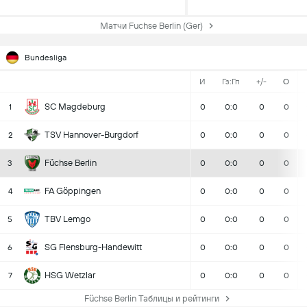
Матчи Fuchse Berlin (Ger)
Bundesliga
И
Гз:Гп
+/-
О
SC Magdeburg
1
0
0:0
0
0
TSV Hannover-Burgdorf
2
0
0:0
0
0
Füchse Berlin
3
0
0:0
0
0
FA Göppingen
4
0
0:0
0
0
TBV Lemgo
5
0
0:0
0
0
SG Flensburg-Handewitt
6
0
0:0
0
0
HSG Wetzlar
7
0
0:0
0
0
Füchse Berlin Таблицы и рейтинги