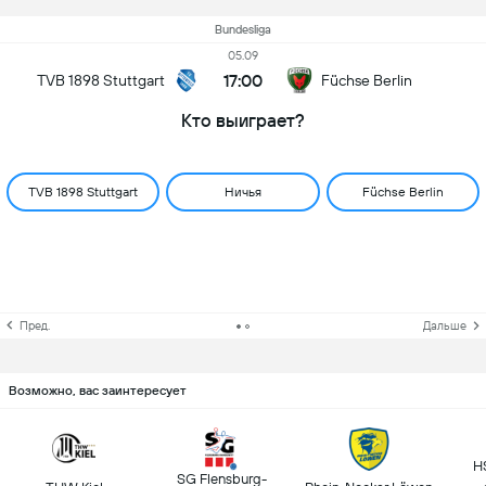
Bundesliga
05.09
17:00
TVB 1898 Stuttgart
Füchse Berlin
Кто выиграет?
TVB 1898 Stuttgart
Ничья
Füchse Berlin
Пред.
Дальше
Возможно, вас заинтересует
H
SG Flensburg-