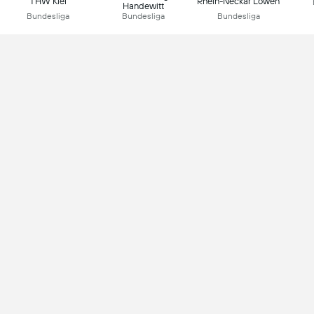
THW Kiel
Rhein-Neckar Löwen
Handewitt
Bundesliga
Bundesliga
Bundesliga