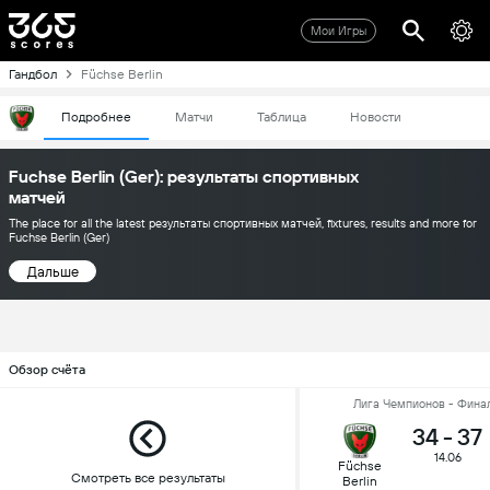
Мои Игры
Гандбол
Füchse Berlin
Подробнее
Матчи
Таблица
Новости
Fuchse Berlin (Ger): результаты спортивных
матчей
The place for all the latest результаты спортивных матчей, fixtures, results and more for
Fuchse Berlin (Ger)
Дальше
Обзор счёта
Лига Чемпионов - Фина
34
-
37
14.06
Füchse
Смотреть все результаты
Berlin