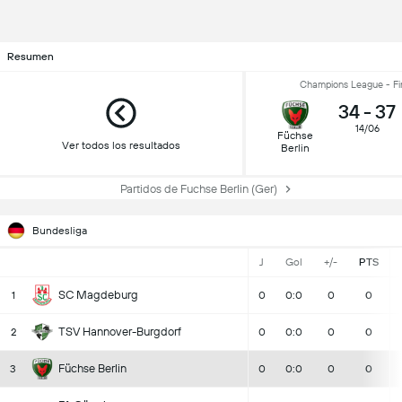
Resumen
Champions League - Fi
34
-
37
14/06
Füchse
Ver todos los resultados
Berlin
Partidos de Fuchse Berlin (Ger)
Bundesliga
J
Gol
+/-
PTS
SC Magdeburg
1
0
0:0
0
0
TSV Hannover-Burgdorf
2
0
0:0
0
0
Füchse Berlin
3
0
0:0
0
0