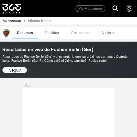
Mis Marcadores
Balonmano
Füchse Berlin
Resumen
Partidos
Posiciones
Noticias
Resultados en vivo de Fuchse Berlin (Ger)
Resultados de Fuchse Berlin (Ger) y el calendario con los próximos partidos. ¿Cuándo
juega Fuchse Berlin (Ger)? ¿Cómo salió el último partido? ¡Revisa todo!
Seguir
Ad