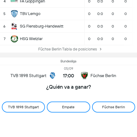
FA Göppingen
4
0
0:0
0
0
TBV Lemgo
5
0
0:0
0
0
SG Flensburg-Handewitt
6
0
0:0
0
0
HSG Wetzlar
7
0
0:0
0
0
Füchse Berlin Tabla de posiciones
Bundesliga
05/09
17:00
TVB 1898 Stuttgart
Füchse Berlin
¿Quién va a ganar?
TVB 1898 Stuttgart
Empate
Füchse Berlin