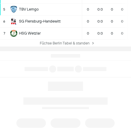
TBV Lemgo
5
0
0:0
0
0
SG Flensburg-Handewitt
6
0
0:0
0
0
HSG Wetzlar
7
0
0:0
0
0
Füchse Berlin Tabel & standen