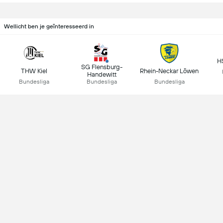
Wellicht ben je geïnteresseerd in
H
SG Flensburg-
THW Kiel
Rhein-Neckar Löwen
Handewitt
Bundesliga
Bundesliga
Bundesliga