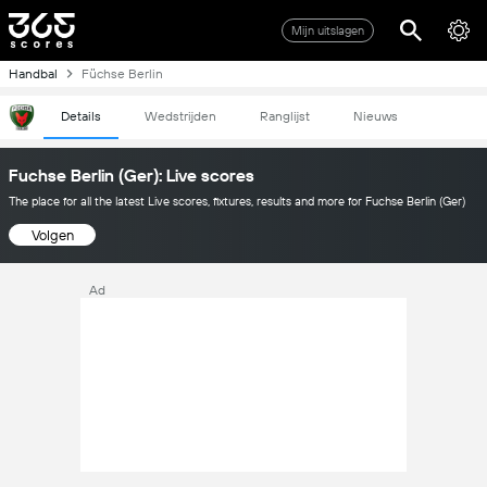
Mijn uitslagen
Handbal
Füchse Berlin
Details
Wedstrijden
Ranglijst
Nieuws
Fuchse Berlin (Ger): Live scores
The place for all the latest Live scores, fixtures, results and more for Fuchse Berlin (Ger)
Volgen
Ad