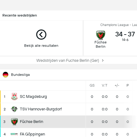
Recente wedstrijden
Champions League - Laa
34
-
37
14-6
Füchse
Bekijk alle resultaten
Berlin
Wedstrijden van Fuchse Berlin (Ger)
Bundesliga
GS
V:T
+/-
P
SC Magdeburg
1
0
0:0
0
0
TSV Hannover-Burgdorf
2
0
0:0
0
0
Füchse Berlin
3
0
0:0
0
0
FA Göppingen
4
0
0:0
0
0