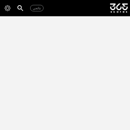
نتائجي