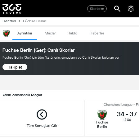
Skorlarım
Hentbol
Füchse Berlin
Ayrıntılar
Maçlar
Tablo
Haberler
Fuchse Berlin (Ger): Canlı Skorlar
Fuchse Berlin (Ger) için tüm fikstürlerin, sonuçların ve Canlı Skorlar bulunan yer
Takip et
Yakın Zamandaki Maçlar
Champions League - Fi
34
-
37
14.06
Füchse
Tüm Sonuçları Gör
Berlin