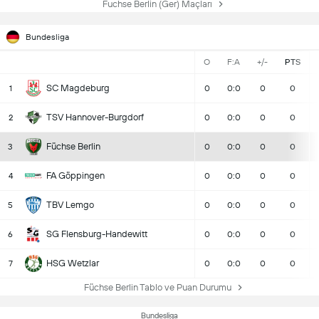
Fuchse Berlin (Ger) Maçları
Bundesliga
O
F:A
+/-
PTS
SC Magdeburg
1
0
0:0
0
0
TSV Hannover-Burgdorf
2
0
0:0
0
0
Füchse Berlin
3
0
0:0
0
0
FA Göppingen
4
0
0:0
0
0
TBV Lemgo
5
0
0:0
0
0
SG Flensburg-Handewitt
6
0
0:0
0
0
HSG Wetzlar
7
0
0:0
0
0
Füchse Berlin Tablo ve Puan Durumu
Bundesliga