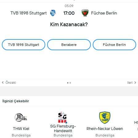
05.09
17:00
TVB 1898 Stuttgart
Füchse Berlin
Kim Kazanacak?
TVB 1898 Stuttgart
Berabere
Füchse Berlin
Önceki
Ileri
İlginizi Çekebilir
H
SG Flensburg-
THW Kiel
Rhein-Neckar Löwen
Handewitt
Bundesliga
Bundesliga
Bundesliga