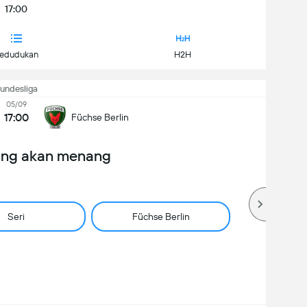
17:00
edudukan
H2H
undesliga
05/09
17:00
Füchse Berlin
ang akan menang
Seri
Füchse Berlin