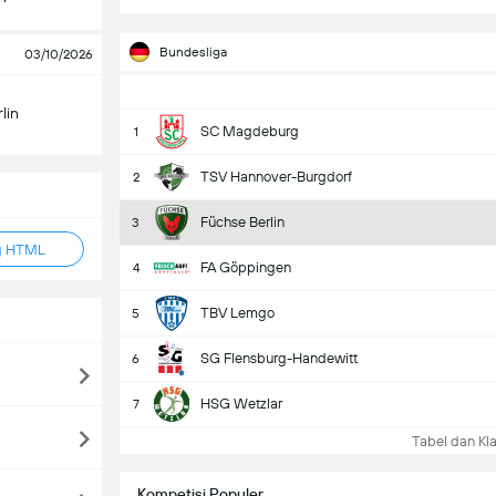
Bundesliga
03/10/2026
lin
SC Magdeburg
1
TSV Hannover-Burgdorf
2
Füchse Berlin
3
g HTML
FA Göppingen
4
TBV Lemgo
5
SG Flensburg-Handewitt
6
HSG Wetzlar
7
Tabel dan Kla
Kompetisi Populer