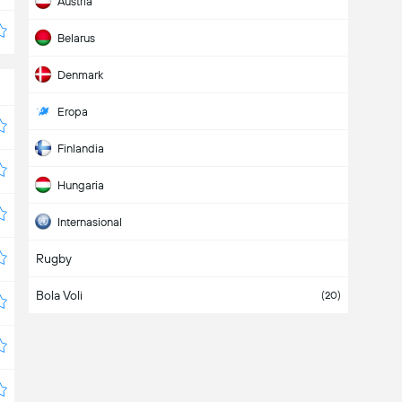
Austria
Belarus
Denmark
Eropa
Finlandia
Hungaria
Internasional
Rugby
Israel
Bola Voli
Jerman
(20)
Kroasia
Mesir