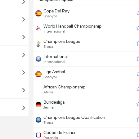
Copa Del Rey
Spanyol
World Handball Championship
Internasional
Champions League
Eropa
International
Internasional
Liga Asobal
Spanyol
African Championship
Afrika
Bundesliga
Jerman
Champions League Qualification
Eropa
Coupe de France
Perancis