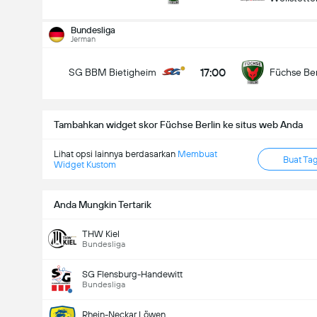
Bundesliga
Jerman
17:00
SG BBM Bietigheim
Füchse Ber
Tambahkan widget skor Füchse Berlin ke situs web Anda
Lihat opsi lainnya berdasarkan
Membuat
Buat Ta
Widget Kustom
Anda Mungkin Tertarik
THW Kiel
Bundesliga
SG Flensburg-Handewitt
Bundesliga
Rhein-Neckar Löwen