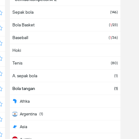
Sepak bola
(146)
Bola Basket
(
1
/23)
Baseball
(
1
/36)
Hoki
Tenis
(80)
A. sepak bola
(1)
Bola tangan
(1)
Afrika
Argentina
(1)
Asia