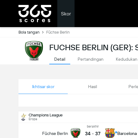
Skor
Bola tangan
Füchse Berlin
FUCHSE BERLIN (GER)
Detail
Pertandingan
Kedudukan
Ikhtisar skor
Hasil
Perl
Champions League
Eropa
berakhir
34
-
37
Füchse Berlin
Barcelona