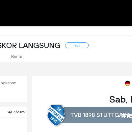
: SKOR LANGSUNG
Ikuti
Berita
engkapan
Sab,
me
14/06/2026
TVB 1898 STUTTGART