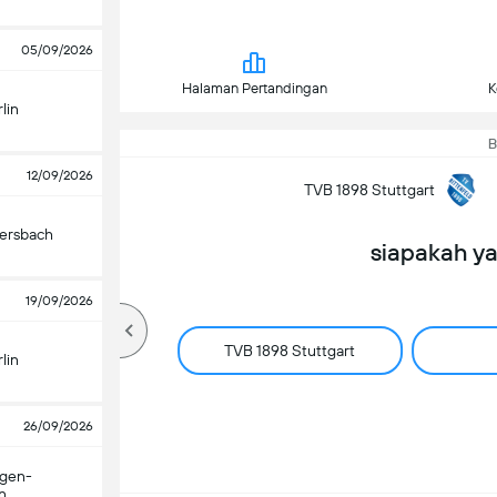
05/09/2026
Halaman Pertandingan
K
lin
B
12/09/2026
TVB 1898 Stuttgart
ersbach
siapakah y
19/09/2026
ch
TVB 1898 Stuttgart
lin
26/09/2026
gen-
n