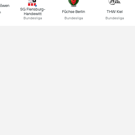
Löwen
SG Flensburg-
Füchse Berlin
THW Kiel
a
Handewitt
Bundesliga
Bundesliga
Bundesliga