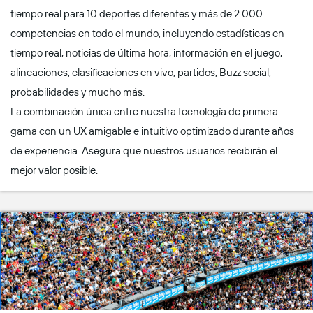
tiempo real para 10 deportes diferentes y más de 2.000
competencias en todo el mundo, incluyendo estadísticas en
tiempo real, noticias de última hora, información en el juego,
alineaciones, clasificaciones en vivo, partidos, Buzz social,
probabilidades y mucho más.
La combinación única entre nuestra tecnología de primera
gama con un UX amigable e intuitivo optimizado durante años
de experiencia. Asegura que nuestros usuarios recibirán el
mejor valor posible.