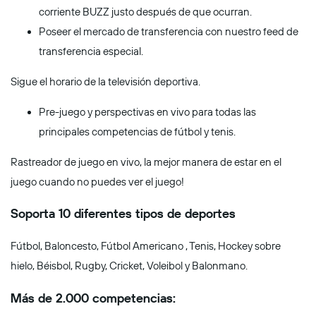
corriente BUZZ justo después de que ocurran.
Poseer el mercado de transferencia con nuestro feed de
transferencia especial.
Sigue el horario de la televisión deportiva.
Pre-juego y perspectivas en vivo para todas las
principales competencias de fútbol y tenis.
Rastreador de juego en vivo, la mejor manera de estar en el
juego cuando no puedes ver el juego!
Soporta 10 diferentes tipos de deportes
Fútbol, Baloncesto, Fútbol Americano , Tenis, Hockey sobre
hielo, Béisbol, Rugby, Cricket, Voleibol y Balonmano.
Más de 2.000 competencias: