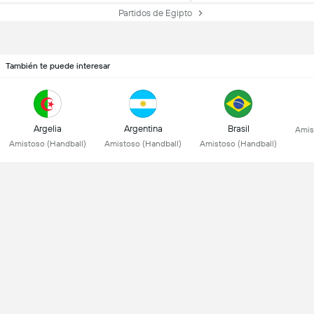
Partidos de Egipto
También te puede interesar
Argelia
Argentina
Brasil
Amis
Amistoso (Handball)
Amistoso (Handball)
Amistoso (Handball)