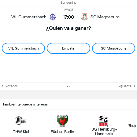
Bundesliga
29/08
17:00
VfL Gummersbach
SC Magdeburg
¿Quién va a ganar?
VfL Gummersbach
Empate
SC Magdeburg
Anterior
Siguiente
También te puede interesar
Rhei
SG Flensburg-
THW Kiel
Füchse Berlin
Handewitt