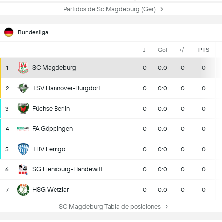
Partidos de Sc Magdeburg (Ger)
Bundesliga
J
Gol
+/-
PTS
SC Magdeburg
1
0
0:0
0
0
TSV Hannover-Burgdorf
2
0
0:0
0
0
Füchse Berlin
3
0
0:0
0
0
FA Göppingen
4
0
0:0
0
0
TBV Lemgo
5
0
0:0
0
0
SG Flensburg-Handewitt
6
0
0:0
0
0
HSG Wetzlar
7
0
0:0
0
0
SC Magdeburg Tabla de posiciones