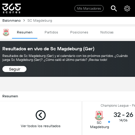
Mis Marcadores
Balonmano
SC Magdeburg
Resumen
Partidos
Posiciones
Noticias
Resultados en vivo de Sc Magdeburg (Ger)
Resultados de Sc Magdeburg (Ger) y el calendario con los próximos partidos. ¿Cuándo
juega Sc Magdeburg (Ger)? ¿Cómo salió el último partido? ¡Revisa todo!
Seguir
Resumen
Champions League - Fi
32
-
26
14/06
SC
Ver todos los resultados
Magdeburg