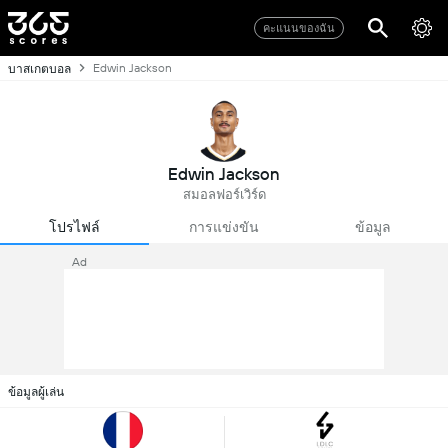
คะแนนของฉัน
Edwin Jackson
บาสเกตบอล
Edwin Jackson
สมอลฟอร์เวิร์ด
โปรไฟล์
การแข่งขัน
ข้อมูล
Ad
ข้อมูลผู้เล่น