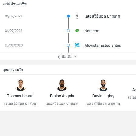
ระวัติด้านอาชีพ
เอเอสวีอีแอล บาสเกต
01/09/2023
Nanterre
01/09/2022
Movistar Estudiantes
25/02/2020
ดูเพิ่มเติม
คุณอาจสนใจ
Ar
Thomas Heurtel
Braian Angola
David Lighty
เอเอ
เอเอสวีอีแอล บาสเกต
เอเอสวีอีแอล บาสเกต
เอเอสวีอีแอล บาสเกต