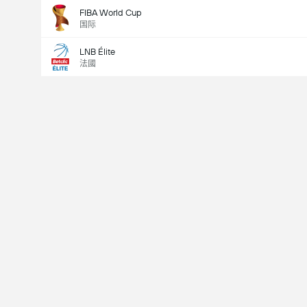
FIBA World Cup
国际
LNB Élite
法國