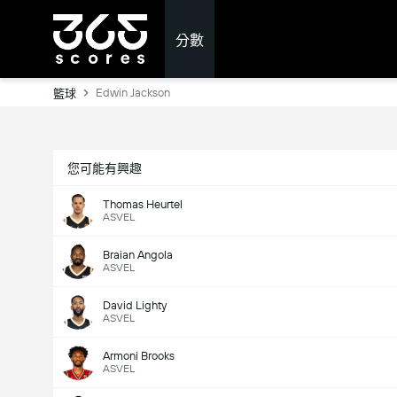
分數
Edwin Jackson
籃球
您可能有興趣
Thomas Heurtel
ASVEL
Braian Angola
ASVEL
David Lighty
ASVEL
Armoni Brooks
ASVEL