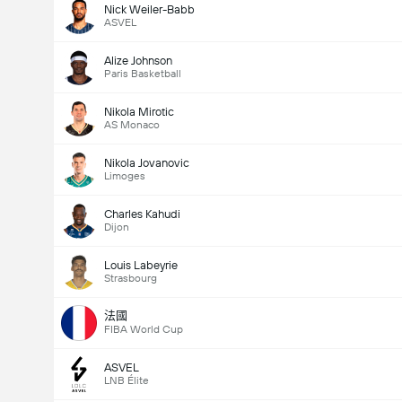
Nick Weiler-Babb
ASVEL
Alize Johnson
Paris Basketball
Nikola Mirotic
AS Monaco
Nikola Jovanovic
Limoges
Charles Kahudi
Dijon
Louis Labeyrie
Strasbourg
法國
FIBA World Cup
ASVEL
LNB Élite