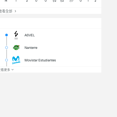
14
1
2
0
0
1/2
1/2
7/7
0
1
2
2
0
看全部
ASVEL
Nanterre
Movistar Estudiantes
查看更多