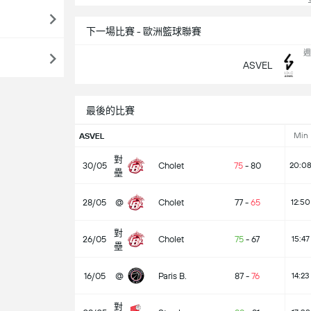
下一場比賽 - 歐洲籃球聯賽
週
ASVEL
最後的比賽
Min
ASVEL
對
30/05
Cholet
75
-
80
20:0
壘
28/05
@
Cholet
77
-
65
12:50
對
26/05
Cholet
75
-
67
15:47
壘
16/05
@
Paris B.
87
-
76
14:23
對