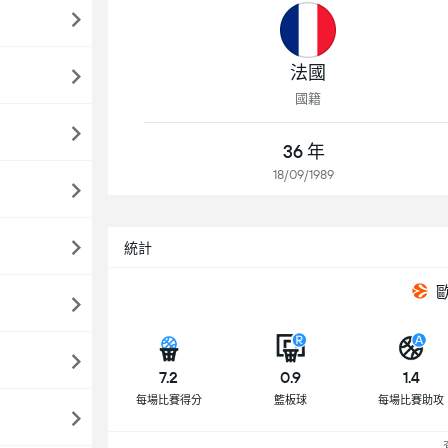
法國
國籍
36 年
18/09/1989
統計
7.2
0.9
1.4
每場比賽得分
籃板球
每場比賽助攻
查