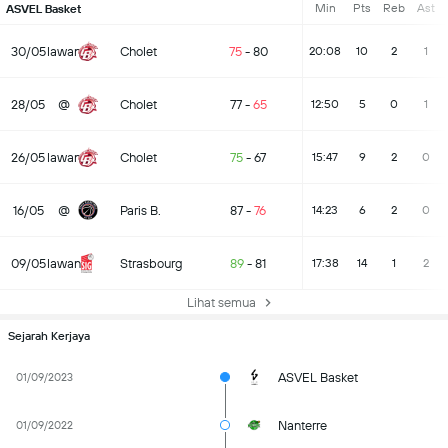
Min
Pts
Reb
Ast
ASVEL Basket
30/05
lawan
Cholet
75
-
80
20:08
10
2
1
28/05
@
Cholet
77
-
65
12:50
5
0
1
26/05
lawan
Cholet
75
-
67
15:47
9
2
0
16/05
@
Paris B.
87
-
76
14:23
6
2
0
09/05
lawan
Strasbourg
89
-
81
17:38
14
1
2
Lihat semua
Sejarah Kerjaya
ASVEL Basket
01/09/2023
Nanterre
01/09/2022