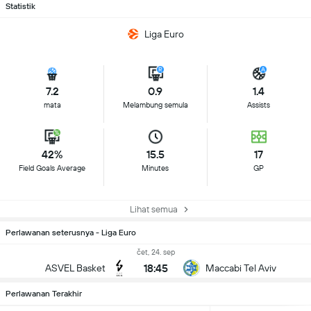
Statistik
Liga Euro
7.2
0.9
1.4
mata
Melambung semula
Assists
42%
15.5
17
Field Goals Average
Minutes
GP
Lihat semua
Perlawanan seterusnya - Liga Euro
čet, 24. sep
18:45
ASVEL Basket
Maccabi Tel Aviv
Perlawanan Terakhir