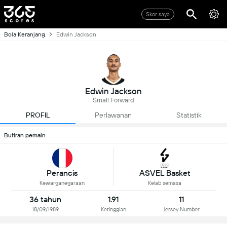
Skor saya
Bola Keranjang
Edwin Jackson
Edwin Jackson
Small Forward
PROFIL
Perlawanan
Statistik
Butiran pemain
Perancis
ASVEL Basket
Kewarganegaraan
Kelab semasa
36 tahun
1.91
11
18/09/1989
Ketinggian
Jersey Number