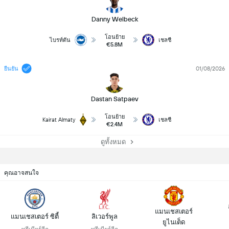
Danny Welbeck
โอนย้าย
ไบรท์ตัน
เชลซี
€5.8M
01/08/2026
ยืนยัน
Dastan Satpaev
โอนย้าย
Kairat Almaty
เชลซี
€2.4M
ดูทั้งหมด
คุณอาจสนใจ
แมนเชสเตอร์
แมนเชสเตอร์ ซิตี้
ลิเวอร์พูล
ยูไนเต็ด