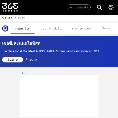
คะแนนของฉัน
ฟุตบอล
เชลซี
News
รายละเอียด
รอบการแข่งขัน
ตารางคะแนน
เชลซี: คะแนนไลฟ์สด
The place for all the latest คะแนนไลฟ์สด, fixtures, results and more for เชลซี
ติดตาม
49.8K
Ad