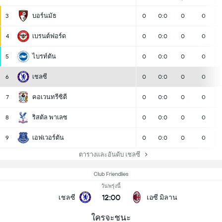
บอร์นมัธ
3
0
0:0
0
0
เบรนต์ฟอร์ด
4
0
0:0
0
0
ไบรท์ตัน
5
0
0:0
0
0
เชลซี
6
0
0:0
0
0
คอเวนทรีซิตี
7
0
0:0
0
0
ริสตัล พาเลซ
8
0
0:0
0
0
เอฟเวอร์ตัน
9
0
0:0
0
0
ตารางและอันดับ เชลซี
Club Friendlies
วันพรุ่งนี้
12:00
เชลซี
เอซี มิลาน
ใครจะชนะ