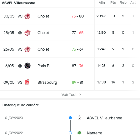
Min
Pts
Reb
Ast
ASVEL Villeurbanne
30/05
VS
Cholet
75
-
80
20:08
10
2
1
28/05
@
Cholet
77
-
65
12:50
5
0
1
26/05
VS
Cholet
75
-
67
15:47
9
2
0
16/05
@
Paris B.
87
-
76
14:23
6
2
0
09/05
VS
Strasbourg
89
-
81
17:38
14
1
2
Voir Tout
Historique de carrière
ASVEL Villeurbanne
01/09/2023
Nanterre
01/09/2022