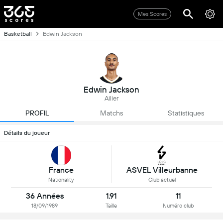
Mes Scores
Basketball
Edwin Jackson
Edwin Jackson
Ailier
PROFIL
Matchs
Statistiques
Détails du joueur
France
ASVEL Villeurbanne
Nationality
Club actuel
36 Années
1.91
11
18/09/1989
Taille
Numéro club