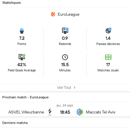
Statistiques
EuroLeague
7.2
0.9
1.4
Points
Rebonds
Passes décisives
42%
15.5
17
Field Goals Average
Minutes
Matches Joués
Voir Tout
Prochain match - EuroLeague
jeu., 24 sept.
18:45
ASVEL Villeurbanne
Maccabi Tel Aviv
Derniers matchs