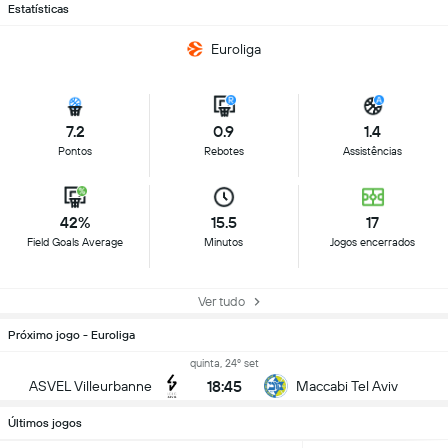
Estatísticas
Euroliga
7.2
0.9
1.4
Pontos
Rebotes
Assistências
42%
15.5
17
Field Goals Average
Minutos
Jogos encerrados
Ver tudo
Próximo jogo - Euroliga
quinta, 24º set
18:45
ASVEL Villeurbanne
Maccabi Tel Aviv
Últimos jogos