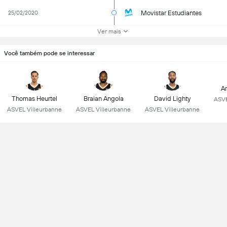
Movistar Estudiantes
25/02/2020
Ver mais
Você também pode se interessar
Ar
Thomas Heurtel
Braian Angola
David Lighty
ASVE
ASVEL Villeurbanne
ASVEL Villeurbanne
ASVEL Villeurbanne