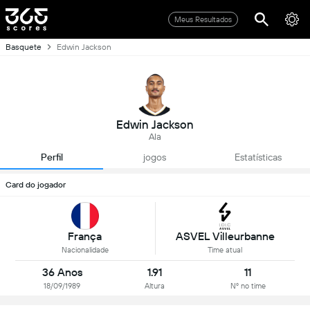
Meus Resultados
Basquete
Edwin Jackson
Edwin Jackson
Ala
Perfil
jogos
Estatísticas
Card do jogador
França
ASVEL Villeurbanne
Nacionalidade
Time atual
36 Anos
1.91
11
18/09/1989
Altura
Nº no time