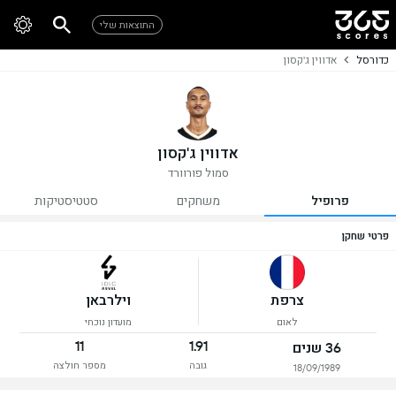
התוצאות שלי
כדורסל
אדווין ג'קסון
אדווין ג'קסון
סמול פורוורד
פרופיל
משחקים
סטטיסטיקות
פרטי שחקן
צרפת
וילרבאן
לאום
מועדון נוכחי
11
1.91
36 שנים
גובה
מספר חולצה
18/09/1989