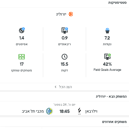
סטטיסטיקות
יורוליג
1.4
0.9
7.2
נקודות
ריבאונדים
אסיסטים
17
15.5
42%
Field Goals Average
דקות
משחקים שוחקו
הצג הכל
המשחק הבא - יורוליג
יום ה׳, 24 בספט׳
18:45
וילרבאן
מכבי תל אביב
משחקים אחרונים