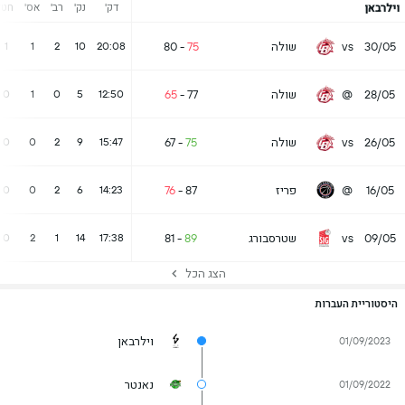
דק'
נק'
רב'
אס'
חט'
וילרבאן
30/05
vs
שולה
75
-
80
1
1
2
10
20:08
28/05
@
שולה
77
-
65
0
1
0
5
12:50
26/05
vs
שולה
75
-
67
0
0
2
9
15:47
16/05
@
פריז
87
-
76
0
0
2
6
14:23
09/05
vs
שטרסבורג
89
-
81
0
2
1
14
17:38
הצג הכל
היסטוריית העברות
וילרבאן
01/09/2023
נאנטר
01/09/2022