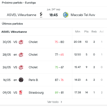
Próximo partido - Euroliga
jue, 24º sep
18:45
ASVEL Villeurbanne
Maccabi Tel Aviv
Últimos partidos
Min
Pts
Reb
Ast
ASVEL Villeurbanne
30/05
VS
Cholet
75
-
80
20:08
10
2
1
28/05
en
Cholet
77
-
65
12:50
5
0
1
26/05
VS
Cholet
75
-
67
15:47
9
2
0
16/05
en
Paris B.
87
-
76
14:23
6
2
0
09/05
VS
Strasbourg
89
-
81
17:38
14
1
2
Ver todo