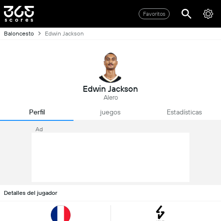
Favoritos
Baloncesto
Edwin Jackson
Edwin Jackson
Alero
Perfil
juegos
Estadísticas
Ad
Detalles del jugador