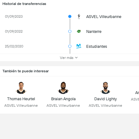
Historial de transferencias
ASVEL Villeurbanne
01/09/2023
Nanterre
01/09/2022
Estudiantes
25/02/2020
Ver más
También te puede interesar
Ar
Thomas Heurtel
Braian Angola
David Lighty
ASVE
ASVEL Villeurbanne
ASVEL Villeurbanne
ASVEL Villeurbanne