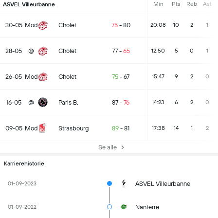
Min
Pts
Reb
Ast
ASVEL Villeurbanne
30-05
Mod
Cholet
75
-
80
20:08
10
2
1
28-05
@
Cholet
77
-
65
12:50
5
0
1
26-05
Mod
Cholet
75
-
67
15:47
9
2
0
16-05
@
Paris B.
87
-
76
14:23
6
2
0
09-05
Mod
Strasbourg
89
-
81
17:38
14
1
2
Se alle
Karrierehistorie
ASVEL Villeurbanne
01-09-2023
Nanterre
01-09-2022