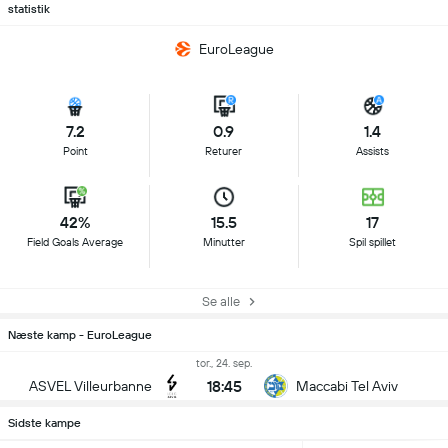
statistik
EuroLeague
7.2
0.9
1.4
Point
Returer
Assists
42%
15.5
17
Field Goals Average
Minutter
Spil spillet
Se alle
Næste kamp - EuroLeague
tor., 24. sep.
18:45
ASVEL Villeurbanne
Maccabi Tel Aviv
Sidste kampe