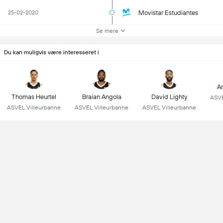
Movistar Estudiantes
25-02-2020
Se mere
Du kan muligvis være interesseret i
Ar
Thomas Heurtel
Braian Angola
David Lighty
ASVE
ASVEL Villeurbanne
ASVEL Villeurbanne
ASVEL Villeurbanne