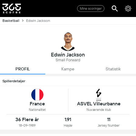
Mine scoringer
Basketball
Edwin Jackson
Edwin Jackson
Small Forward
PROFIL
Kampe
Statistik
Spillerdetaljer
France
ASVEL Villeurbanne
Nationalitet
Nuværende klub
36 Flere år
1.91
11
18-09-1989
Højde
Jersey Number