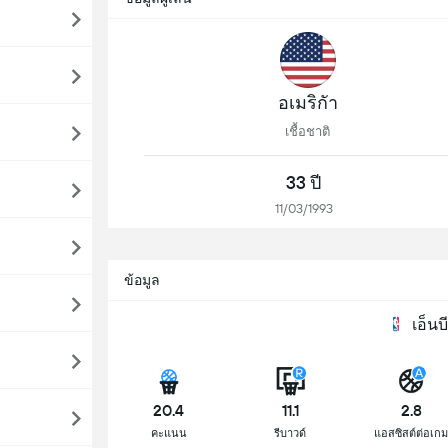
อเมริกัา
เชื้อชาติ
33 ปี
11/03/1993
ข้อมูล
เอ็นบ
20.4
11.1
2.8
คะแนน
รีบาวด์
แอสซิสต์ต่อเก