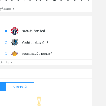
ทั้งหมด
วอชิงตัน วิซาร์ดส์
ดัลลัส แมฟเวอร์ริกส์
ลอสแอนเจลิส เลเกอรส์
เพิ่มเติม
นานาชาติ