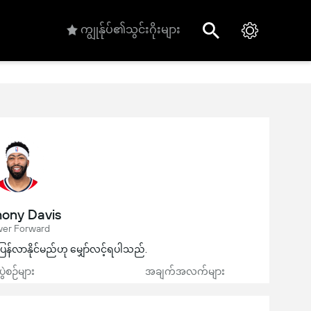
ကျွုန်ုပ်၏သွင်းဂိုးများ
ony Davis
er Forward
ပြန်လာနိုင်မည်ဟု မျှော်လင့်ရပါသည်.
ပွဲစဉ်များ
အချက်အလက်များ