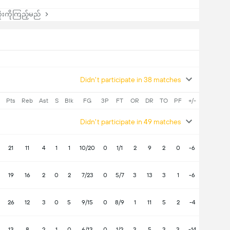
းကိုကြည့်မည်
Didn't participate in 38 matches
Pts
Reb
Ast
S
Blk
FG
3P
FT
OR
DR
TO
PF
+/-
Didn't participate in 49 matches
21
11
4
1
1
10/20
0
1/1
2
9
2
0
-6
19
16
2
0
2
7/23
0
5/7
3
13
3
1
-6
26
12
3
0
5
9/15
0
8/9
1
11
5
2
-4
13
8
2
1
0
6/13
0
1/2
3
5
3
3
-14