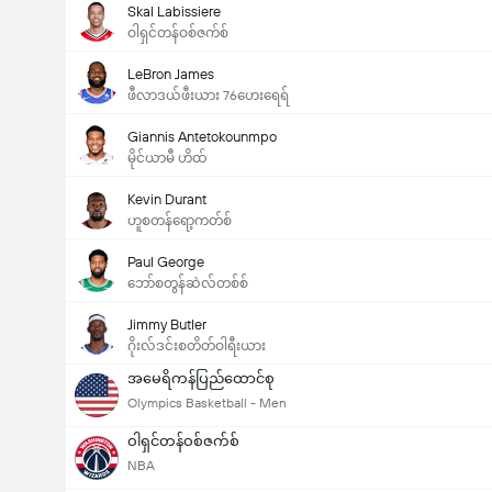
Skal Labissiere
ဝါရှင်တန်ဝစ်ဇက်စ်
LeBron James
ဖီလာဒယ်ဖီးယား 76ဟေးရေရ်
Giannis Antetokounmpo
မိုင်ယာမီ ဟိထ်
Kevin Durant
ဟူစတန်ရော့ကတ်စ်
Paul George
ဘော်စတွန်ဆဲလ်တစ်စ်
Jimmy Butler
ဂိုးလ်ဒင်းစတိတ်ဝါရီးယား
အမေရိကန်ပြည်ထောင်စု
Olympics Basketball - Men
ဝါရှင်တန်ဝစ်ဇက်စ်
NBA