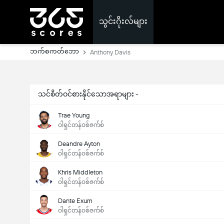
သွင်းဂိုးလ်များ
ဘက်စကတ်ဘော
Anthony Davis
သင်စိတ်ဝင်စားနိုင်သောအရာများ -
Trae Young
ဝါရှင်တန်ဝစ်ဇက်စ်
Deandre Ayton
ဝါရှင်တန်ဝစ်ဇက်စ်
Khris Middleton
ဝါရှင်တန်ဝစ်ဇက်စ်
Dante Exum
ဝါရှင်တန်ဝစ်ဇက်စ်