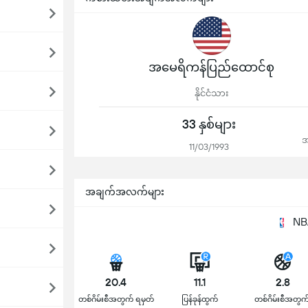
အမေရိကန်ပြည်ထောင်စု
နိုင်ငံသား
33 နှစ်များ
အ
11/03/1993
အချက်အလက်များ
NBA
20.4
11.1
2.8
တစ်ဂိမ်းစီအတွက် ရမှတ်
ပြန်ခုန်ထွက်
တစ်ဂိမ်းစီအတွက်