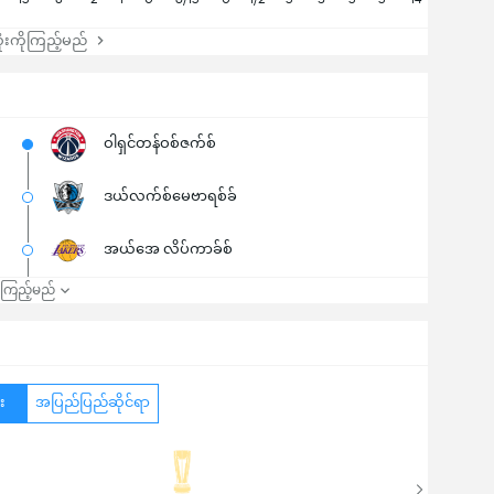
းကိုကြည့်မည်
ဝါရှင်တန်ဝစ်ဇက်စ်
ဒယ်လက်စ်မေဗာရစ်ခ်
အယ်အေ လိပ်ကာခ်စ်
၍ကြည့်မည်
း
အပြည်ပြည်ဆိုင်ရာ