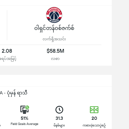
ဝါရှင်တန်ဝစ်ဇက်စ်
လက်ရှိအသင်း
2.08
$58.5M
ရပ်အမြင့်
လစာ
 - ပုံမှန် ရာသီ
51%
31.3
20
Field Goals Average
 
မိနစ်များ
ကစားခဲ့သောပွဲစဉ်