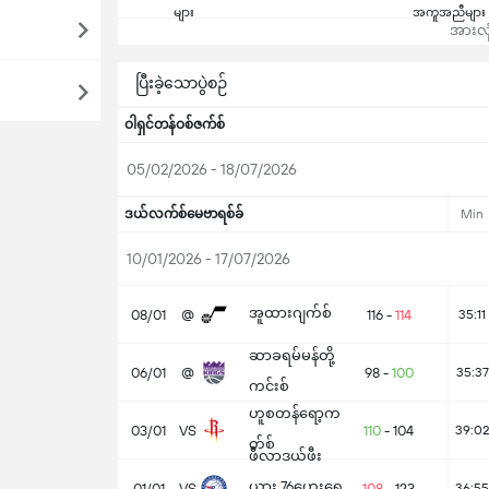
များ
အကူအညီများ
အားလုံ
ပြီးခဲ့သောပွဲစဉ်
ဝါရှင်တန်ဝစ်ဇက်စ်
05/02/2026 - 18/07/2026
ဒယ်လက်စ်မေဗာရစ်ခ်
Min
10/01/2026 - 17/07/2026
အူထားဂျက်စ်
08/01
@
116
-
114
35:11
ဆာခရမ်မန်တို့
06/01
@
98
-
100
35:37
ကင်းစ်
ဟူစတန်ရော့က
03/01
VS
110
-
104
39:02
တ်စ်
ဖီလာဒယ်ဖီး
ယား 76ဟေးရေ
01/01
VS
108
-
123
36:55