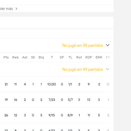
er más
No jugó en 38 partidos
Pts
Reb
Ast
Stl
Blq
T
3P
TL
Rof
RDF
ERR
FP
+/-
No jugó en 49 partidos
21
11
4
1
1
10/20
0
1/1
2
9
2
0
-6
19
16
2
0
2
7/23
0
5/7
3
13
3
1
-6
26
12
3
0
5
9/15
0
8/9
1
11
5
2
-4
13
8
2
1
0
6/13
0
1/2
3
5
3
3
-14