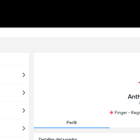
Anth
Finger - Reg
Perfil
Detalles del jugador