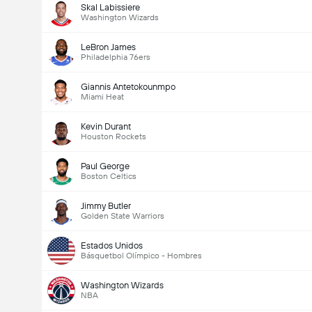
Skal Labissiere
Washington Wizards
LeBron James
Philadelphia 76ers
Giannis Antetokounmpo
Miami Heat
Kevin Durant
Houston Rockets
Paul George
Boston Celtics
Jimmy Butler
Golden State Warriors
Estados Unidos
Básquetbol Olímpico - Hombres
Washington Wizards
NBA