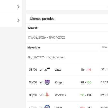
V
Últimos partidos
Wizards
05/02/2026 - 18/07/2026
Min
Mavericks
10/01/2026 - 17/07/2026
08/01
en
Jazz
116
-
114
35:11
06/01
en
Kings
98
-
100
35:37
03/01
VS
Rockets
110
-
104
39:02
01/01
VS
76ers
108
-
123
36:55