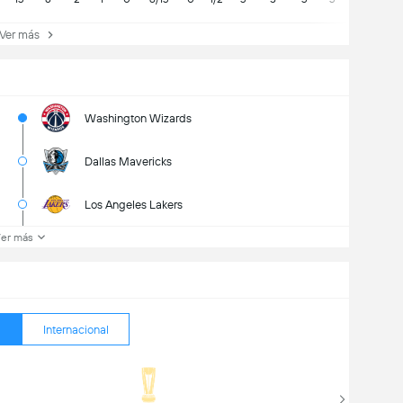
er más
Washington Wizards
Dallas Mavericks
Los Angeles Lakers
er más
Internacional