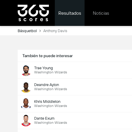
Resultados
Noticias
Básquetbol
Anthony Davis
También te puede interesar
Trae Young
Washington Wizards
Deandre Ayton
Washington Wizards
Khris Middleton
Washington Wizards
Dante Exum
Washington Wizards