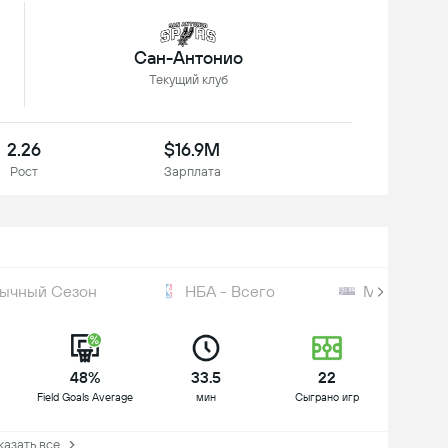
Сан-Антонио
Текущий клуб
2.26
$16.9M
Рост
Зарплата
бычный Сезон
НБА - Всего
Матч всех 
48%
33.5
22
Field Goals Average
мин
Сыграно игр
зать все