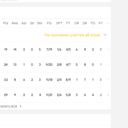
Pts
Reb
Ast
Stl
Blk
FG
3PT
FT
OR
DR
TO
PF
+/-
Не принимал участие в8 играх
19
14
2
0
5
7/19
1/6
4/5
6
8
2
3
-3
24
13
1
0
3
9/25
2/8
4/7
5
8
0
1
1
32
8
6
2
3
11/18
2/4
8/9
1
7
1
3
7
29
9
2
2
4
11/21
2/6
5/8
3
6
4
2
6
зать все