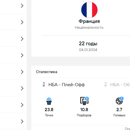
Франция
Национальность
22 годы
04.01.2004
Статистика
НБА - Плей-Офф
НБА - О
23.8
10.8
2.7
Точки
Подборов
Голевых
Пока