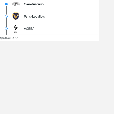
Сан-Антонио
Paris-Levallois
АСВЕЛ
треть еще