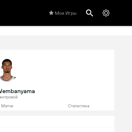
Мои Игры
 Wembanyama
ентровой
Матчи
Статистика