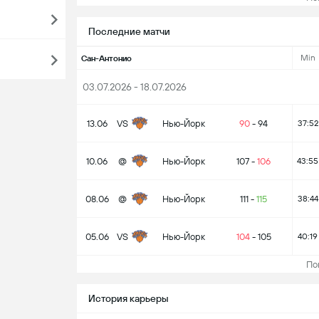
Последние матчи
Min
Сан-Антонио
03.07.2026 - 18.07.2026
13.06
VS
Нью-Йорк
90
-
94
37:52
10.06
@
Нью-Йорк
107
-
106
43:55
08.06
@
Нью-Йорк
111
-
115
38:44
05.06
VS
Нью-Йорк
104
-
105
40:19
Пока
История карьеры