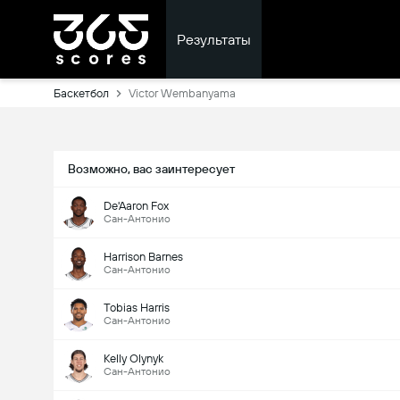
Результаты
Баскетбол
Victor Wembanyama
Возможно, вас заинтересует
De'Aaron Fox
Сан-Антонио
Harrison Barnes
Сан-Антонио
Tobias Harris
Сан-Антонио
Kelly Olynyk
Сан-Антонио