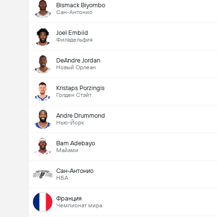
Bismack Biyombo
Сан-Антонио
Joel Embiid
Филадельфия
DeAndre Jordan
Новый Орлеан
Kristaps Porzingis
Голден Стэйт
Andre Drummond
Нью-Йорк
Bam Adebayo
Майами
Сан-Антонио
НБА
Франция
Чемпионат мира