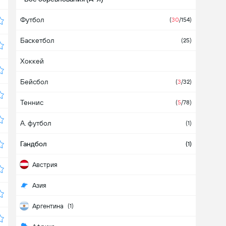
Футбол
(
30
/154)
Баскетбол
(25)
Хоккей
Бейсбол
(
3
/32)
Теннис
(
5
/78)
А. футбол
(1)
Гандбол
(1)
Австрия
Азия
Аргентина
(1)