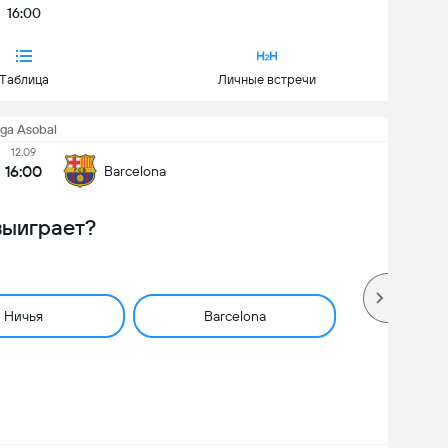
16:00
Tаблица
Личные встречи
iga Asobal
12.09
16:00
Barcelona
выиграет?
Ничья
Barcelona