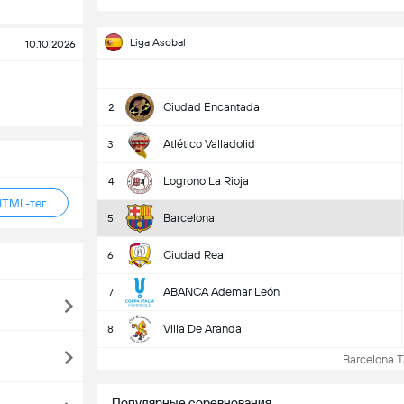
Liga Asobal
10.10.2026
Ciudad Encantada
2
Atlético Valladolid
3
Logrono La Rioja
4
HTML-тег
Barcelona
5
Ciudad Real
6
ABANCA Ademar León
7
Villa De Aranda
8
Barcelona Т
Популярные соревнования