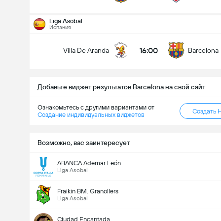
Liga Asobal
Испания
16:00
Villa De Aranda
Barcelona
Добавьте виджет результатов Barcelona на свой сайт
Ознакомьтесь с другими вариантами от
Создать 
Создание индивидуальных виджетов
Возможно, вас заинтересует
ABANCA Ademar León
Liga Asobal
Fraikin BM. Granollers
Liga Asobal
Ciudad Encantada