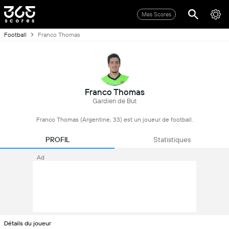
Mes Scores
Football
Franco Thomas
Franco Thomas
Gardien de But
Franco Thomas (Argentine, 33) est un joueur de football.
PROFIL
Statistiques
Ad
Détails du joueur