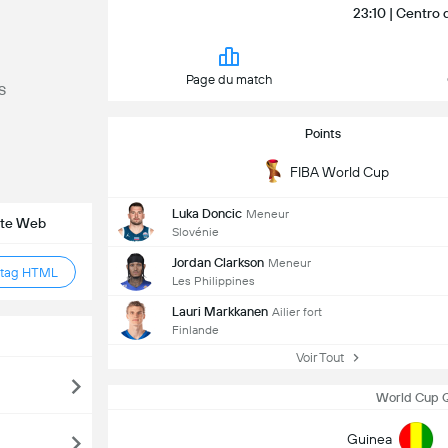
23:10 | Centro
Page du match
s
Points
FIBA World Cup
Luka Doncic
Meneur
site Web
Slovénie
Jordan Clarkson
Meneur
 tag HTML
Les Philippines
Lauri Markkanen
Ailier fort
Finlande
Voir Tout
World Cup Qu
Guinea