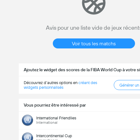
Avis pour une liste vide de jeux récent
Voir tous les matchs
Ajoutez le widget des scores de la FIBA World Cup à votre 
Découvrez d’autres options en
créant des
Générer un
widgets personnalisés
Vous pourriez être intéressé par
International Friendlies
International
World Cup Qualifications - Africa
27/08
Intercontinental Cup
15:30
Mali
Côte d'Ivoire