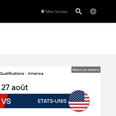
Mes Scores
Match en vedette
ualifications - America
, 27 août
VS
ETATS-UNIS