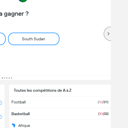
a gagner ?
South Sudan
Toutes les compétitions de A à Z
Football
(
10
/211)
Basketball
(
10
/22)
Afrique