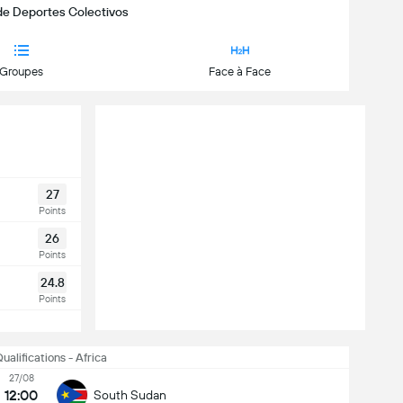
 de Deportes Colectivos
Groupes
Face à Face
27
Points
26
Points
24.8
Points
alifications - Africa
27/08
12:00
South Sudan