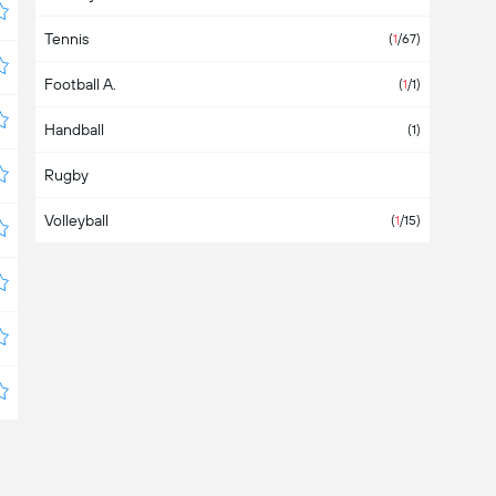
Tennis
Bosnie-Herzégovine
(
1
/67)
Football A.
Brésil
(
1
/1)
Handball
Bulgarie
(1)
Rugby
Cameroun
Volleyball
Canada
(
1
/2)
(
1
/15)
Chili
(3)
Chine
Chypre
Colombie
Corée du Sud
Costa Rica