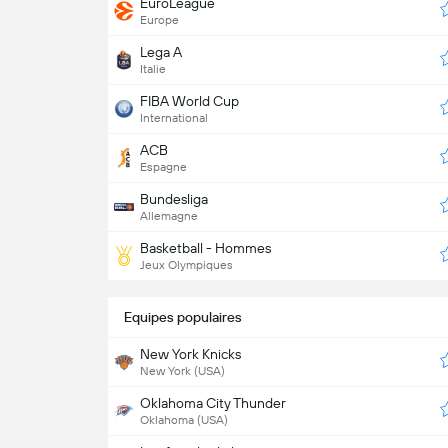
EuroLeague
Europe
Lega A
Italie
FIBA World Cup
International
ACB
Espagne
Bundesliga
Allemagne
Basketball - Hommes
Jeux Olympiques
Equipes populaires
New York Knicks
New York (USA)
Oklahoma City Thunder
Oklahoma (USA)