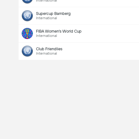
International
Qui va gagner ?
Supercup Bamberg
International
FIBA Women's World Cup
International
Mali
Côte d'Ivoire
Club Friendlies
International