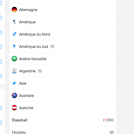
Allemagne
Amérique
Amérique du Nord
Amérique du sud
(1)
Arabie Saoudite
Argentine
(1)
Asie
Australie
Autriche
Baseball
Belgique
(
11
/30)
Hockey
Bolivie
(2)