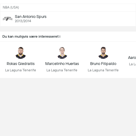
NBA (USA)
San Antonio Spurs
2013/2014
Du kan muligvis være interesseret i
Aar
Rokas Giedraitis
Marcelinho Huertas
Bruno Fitipaldo
La L
La Laguna Tenerife
La Laguna Tenerife
La Laguna Tenerife