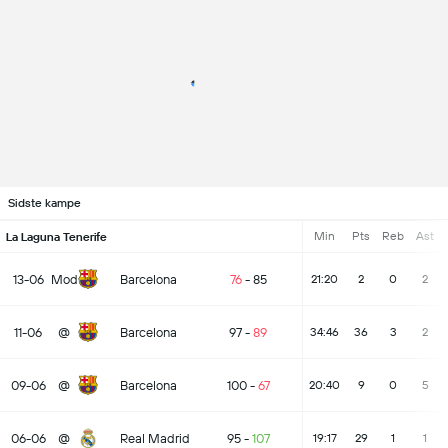
Sidste kampe
Min
Pts
Reb
Ast
La Laguna Tenerife
13-06
Mod
Barcelona
76
-
85
21:20
2
0
2
11-06
@
Barcelona
97
-
89
34:46
36
3
2
09-06
@
Barcelona
100
-
67
20:40
9
0
5
06-06
@
Real Madrid
95
-
107
19:17
29
1
1