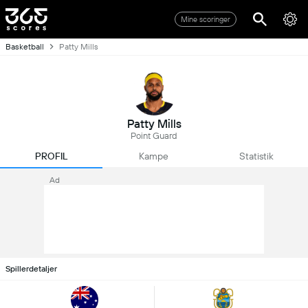
Mine scoringer
Basketball
Patty Mills
Patty Mills
Point Guard
PROFIL
Kampe
Statistik
Ad
Spillerdetaljer