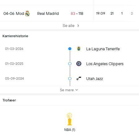
04-06
Mod
Real Madrid
83
-
118
19:09
21
1
2
Se alle
Karrierehistorie
La Laguna Tenerife
01-03-2026
Los Angeles Clippers
01-02-2025
Utah Jazz
05-09-2024
Se mere
Trofæer
 NBA (1) 