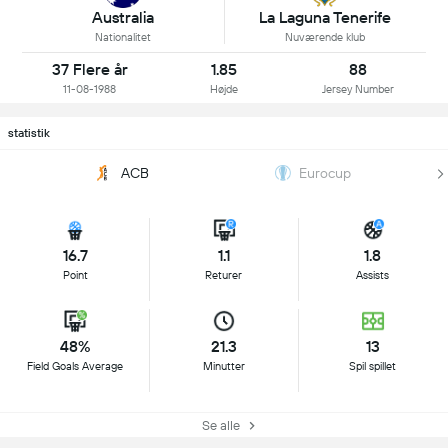
Australia
La Laguna Tenerife
Nationalitet
Nuværende klub
37 Flere år
1.85
88
11-08-1988
Højde
Jersey Number
statistik
ACB
Eurocup
16.7
1.1
1.8
Point
Returer
Assists
48%
21.3
13
Field Goals Average
Minutter
Spil spillet
Se alle