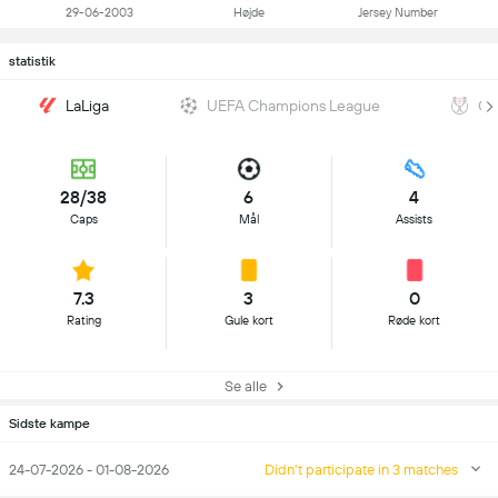
29-06-2003
Højde
Jersey Number
statistik
LaLiga
UEFA Champions League
Co
28/38
6
4
Caps
Mål
Assists
7.3
3
0
Rating
Gule kort
Røde kort
Se alle
Sidste kampe
24-07-2026 - 01-08-2026
Didn't participate in 3 matches