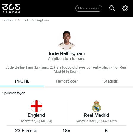
Mine scoringer
Fodbold
Jude Bellingham
Jude Bellingham
Angribende midtbane
Jude Bellingham (England, 23) is a fodbold player, currently playing for Real
Madrid in Spain.
PROFIL
Tændstikker
Statistik
Spillerdetaljer
England
Real Madrid
Kasketter(56) Mål (13)
Kontrakt indtil (30-06-2029)
23 Flere år
1.86
5