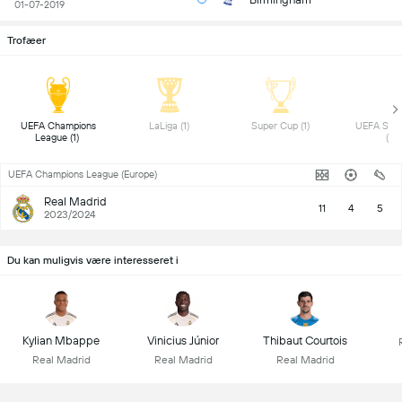
01-07-2019
Trofæer
 UEFA Champions 
 LaLiga (1) 
 Super Cup (1) 
 UEFA Supe
League (1) 
(1) 
UEFA Champions League (Europe)
Real Madrid
11
4
5
2023/2024
Du kan muligvis være interesseret i
Kylian Mbappe
Vinicius Júnior
Thibaut Courtois
Real Madrid
Real Madrid
Real Madrid