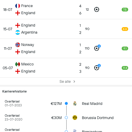
France
4
18-07
12
7.5
England
6
England
1
15-07
90
6.6
Argentina
2
Norway
1
2
11-07
110
9.1
England
2
Mexico
2
2
05-07
90
9.4
England
3
Se alle
Karrierehistorie
Overførsel
€127M
Real Madrid
01-07-2023
Overførsel
€30M
Borussia Dortmund
23-07-2020
Overførsel
Birmingham