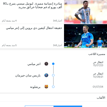
مبادرة إنسانية مميزة.. ليونيل ميسي يتبرع بـ80
ألف يورو لدعم ضحايا حرائق مدريد
أخبار365
4 منذ بضعة أيام
حقيقة انتقال كيفين دي بروين إلى إنتر ميامي
أخبار365
5 منذ بضعة أيام
مسيرة اللاعب
انتقال حر
انتر ميامي
15/07/23
انتقال حر
باريس سان جيرمان
10/08/21
برشلونة
01/07/04
الألقاب