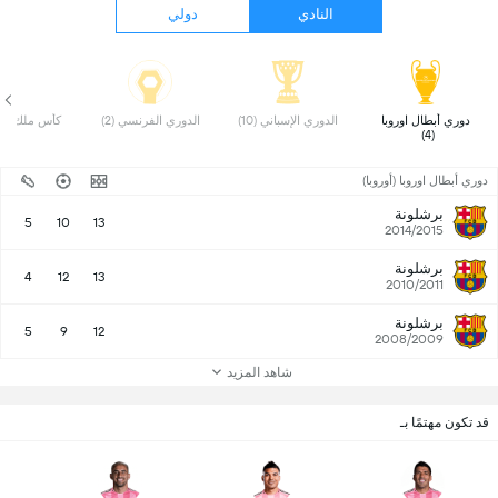
النادي
دولي
 دوري أبطال اوروبا 
 الدوري الإسباني (10) 
 الدوري الفرنسي (2) 
 كأس ملك إسباني
(4) 
دوري أبطال اوروبا (أوروبا)
برشلونة
5
10
13
2014/2015
برشلونة
4
12
13
2010/2011
برشلونة
5
9
12
2008/2009
شاهد المزيد
قد تكون مهتمًا بـ