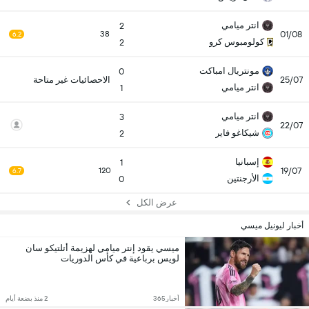
انتر ميامي
2
01/08
38
6.2
كولومبوس كرو
2
مونتريال امباكت
0
25/07
الاحصائيات غير متاحة
انتر ميامي
1
انتر ميامي
3
22/07
شيكاغو فاير
2
إسبانيا
1
19/07
120
6.7
الأرجنتين
0
عرض الكل
أخبار ليونيل ميسي
ميسي يقود إنتر ميامي لهزيمة أتلتيكو سان
لويس برباعية في كأس الدوريات
أخبار365
2 منذ بضعة أيام