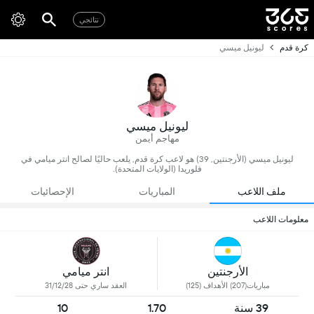
نتائجي
كرة قدم
ليونيل ميسي
ليونيل ميسي
مهاجم أيمن
ليونيل ميسي (الأرجنتين, 39) هو لاعب كرة قدم, يلعب حاليًا لصالح انتر ميامي في
فلوريدا (الولايات المتحدة).
ملف اللاعب
المباريات
الإحصائيات
معلومات اللاعب
انتر ميامي
الأرجنتين
العقد ساري حتى 31/12/28
مباريات(207) الأهداف (125)
39 سنة
1.70
10