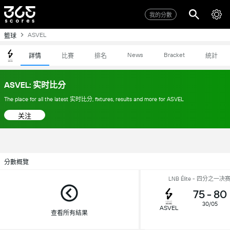
我的分數
ASVEL
籃球
News
Bracket
詳情
比賽
排名
統計
ASVEL: 实时比分
The place for all the latest 实时比分, fixtures, results and more for ASVEL
关注
分數概覽
LNB Élite - 四分之一决赛
75
-
80
30/05
ASVEL
查看所有結果