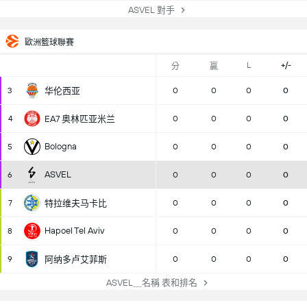
ASVEL 對手
歐洲籃球聯賽
L
+/-
分
贏
3
华伦西亚
0
0
0
0
4
EA7 奥林匹亚米兰
0
0
0
0
Bologna
5
0
0
0
0
ASVEL
6
0
0
0
0
7
特拉维夫马卡比
0
0
0
0
Hapoel Tel Aviv
8
0
0
0
0
9
阿纳多卢艾菲斯
0
0
0
0
ASVEL＿名稱 表和排名