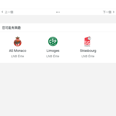
上一個
下一個
您可能有興趣
AS Monaco
Limoges
Strasbourg
LNB Élite
LNB Élite
LNB Élite