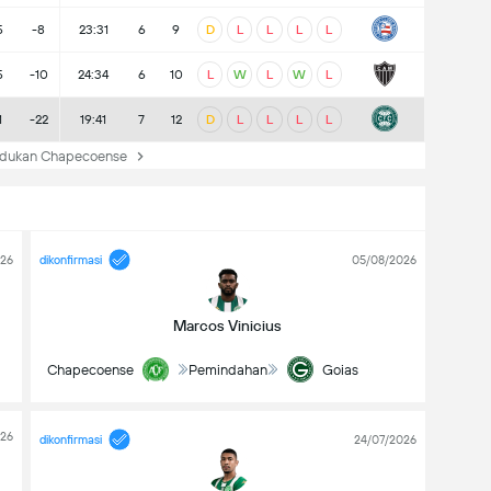
5
-8
23:31
6
9
D
L
L
L
L
5
-10
24:34
6
10
L
W
L
W
L
1
-22
19:41
7
12
D
L
L
L
L
dukan Chapecoense
026
dikonfirmasi
05/08/2026
Marcos Vinicius
Chapecoense
Pemindahan
Goias
026
dikonfirmasi
24/07/2026