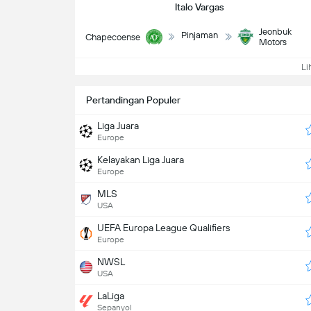
Italo Vargas
Jeonbuk
Pinjaman
Chapecoense
Motors
Lih
Pertandingan Populer
Liga Juara
Europe
Kelayakan Liga Juara
Europe
MLS
USA
UEFA Europa League Qualifiers
Europe
NWSL
USA
LaLiga
Sepanyol