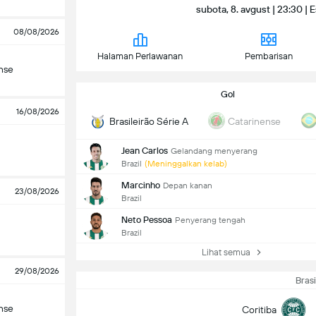
subota, 8. avgust | 23:30 |
08/08/2026
Halaman Perlawanan
Pembarisan
nse
Gol
16/08/2026
Brasileirão Série A
Catarinense
Jean Carlos
Gelandang menyerang
Brazil
(Meninggalkan kelab)
Marcinho
Depan kanan
23/08/2026
Brazil
Neto Pessoa
Penyerang tengah
Brazil
Lihat semua
29/08/2026
Brasi
nse
Coritiba