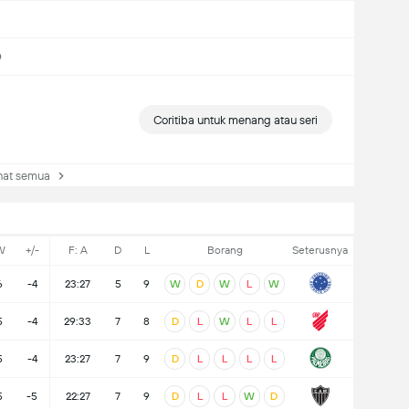
0
Coritiba untuk menang atau seri
at semua
W
+/-
F: A
D
L
Borang
Seterusnya
6
-4
23:27
5
9
W
D
W
L
W
5
-4
29:33
7
8
D
L
W
L
L
5
-4
23:27
7
9
D
L
L
L
L
5
-5
22:27
7
9
D
L
L
W
D