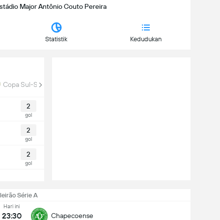
 Estádio Major Antônio Couto Pereira
Statistik
Kedudukan
Copa Sul-Sudeste
2
gol
2
gol
2
gol
leirão Série A
Hari ini
23:30
Chapecoense