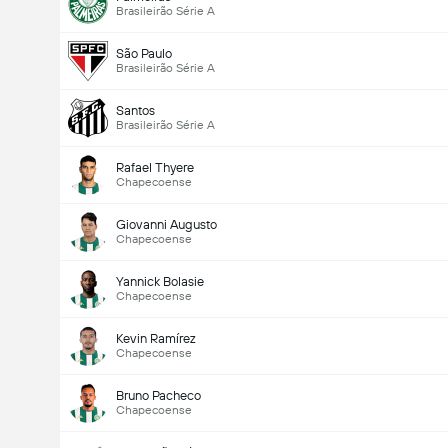
Brasileirão Série A
São Paulo
Brasileirão Série A
Santos
Brasileirão Série A
Rafael Thyere
Chapecoense
Giovanni Augusto
Chapecoense
Yannick Bolasie
Chapecoense
Kevin Ramírez
Chapecoense
Bruno Pacheco
Chapecoense