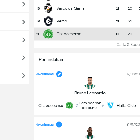
Vasco da Gama
18
21
20
Remo
19
21
21
Chapecoense
20
10
20
Carta & Kedu
Pemindahan
dikonfirmasi
07/08/2
Bruno Leonardo
Pemindahan
Chapecoense
Hatta Club
percuma
dikonfirmasi
31/07/2