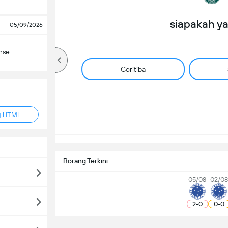
siapakah y
05/09/2026
nse
Coritiba
g HTML
Borang Terkini
05/08
02/08
2
-
0
0
-
0