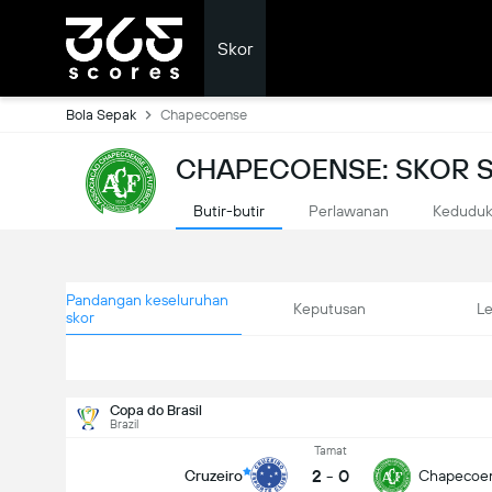
Skor
Bola Sepak
Chapecoense
CHAPECOENSE: SKOR 
Butir-butir
Perlawanan
Kedudu
Pandangan keseluruhan
Keputusan
L
skor
Copa do Brasil
Brazil
Tamat
2
-
0
Cruzeiro
Chapecoe