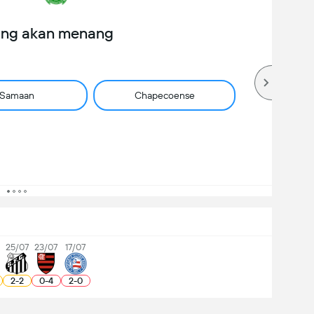
ang akan menang
Samaan
Chapecoense
25/07
23/07
17/07
2
-
2
0
-
4
2
-
0