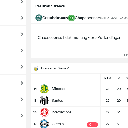
Pasukan Streaks
lawan
Coritiba
Chapecoense
sub, 8. avg - 23:3
Chapecoense tidak menang - 5/5 Pertandingan
Lih
Brasileirão Série A
PTS
P
Mirassol
14
23
20
Santos
15
22
20
Internacional
16
22
21
Gremio
17
22
21
0 - 1