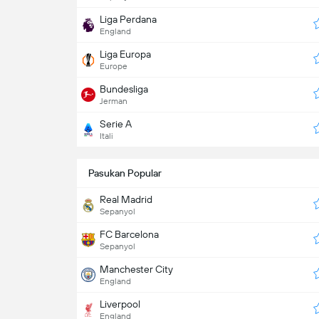
Liga Perdana
England
Liga Europa
Europe
Bundesliga
Jerman
Serie A
Itali
Pasukan Popular
Real Madrid
Sepanyol
FC Barcelona
Sepanyol
Manchester City
England
Liverpool
England