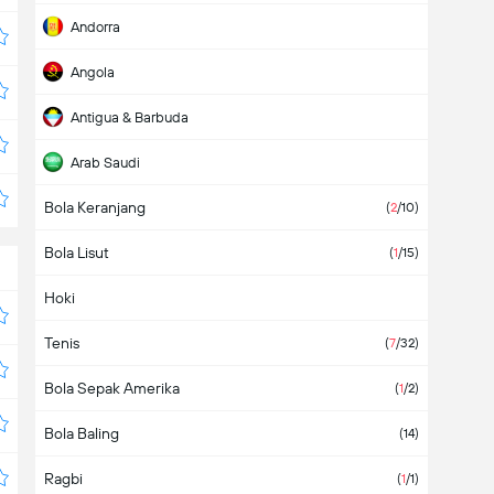
Andorra
Angola
Antigua & Barbuda
Arab Saudi
Bola Keranjang
Argentina
(
21
/40)
(
2
/10)
Bola Lisut
Armenia
(1)
(
1
/15)
Hoki
Aruba
Tenis
Asia
(2)
(
7
/32)
Bola Sepak Amerika
Australia
(
1
/2)
Bola Baling
Austria
(6)
(14)
Ragbi
Azerbaijan
(
1
/1)