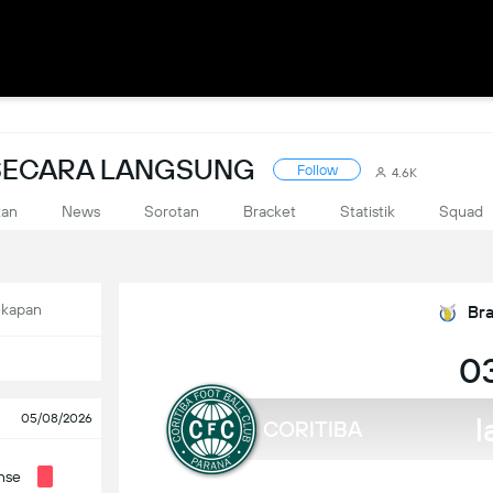
SECARA LANGSUNG
Follow
4.6K
kan
News
Sorotan
Bracket
Statistik
Squad
ekapan
Bra
03
l
05/08/2026
CORITIBA
nse