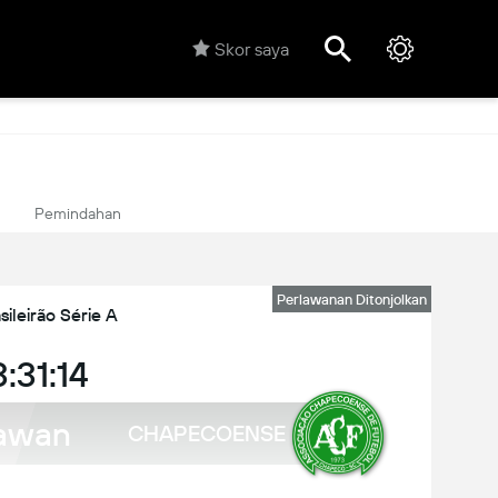
Skor saya
Pemindahan
Perlawanan Ditonjolkan
sileirão Série A
:31:14
awan
CHAPECOENSE