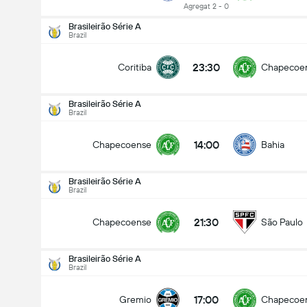
Agregat 2 - 0
Brasileirão Série A
Brazil
23:30
Coritiba
Chapecoe
Brasileirão Série A
Brazil
14:00
Chapecoense
Bahia
Brasileirão Série A
Brazil
21:30
Chapecoense
São Paulo
Brasileirão Série A
Brazil
Brasileirão Série A
16/08
17:00
Gremio
Chapecoe
14:00
Chapecoense
Bahia