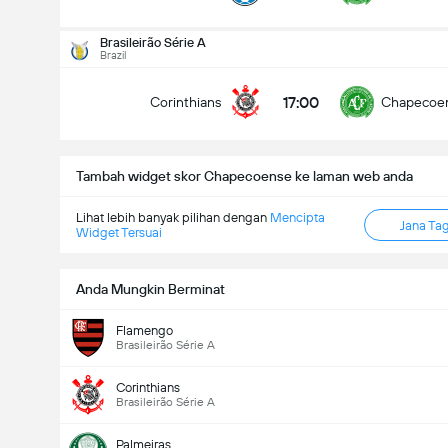
Jumlah gol dalam perlawanan (2.5)
Brasileirão Série A
Brazil
17:00
Corinthians
Chapecoe
Under
Over
Tambah widget skor Chapecoense ke laman web anda
Lihat lebih banyak pilihan dengan
Mencipta
Jana Ta
Widget Tersuai
Anda Mungkin Berminat
Flamengo
Brasileirão Série A
Corinthians
Brasileirão Série A
Palmeiras