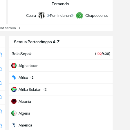
Fernando
Ceara
Pemindahan
Chapecoense
at semua
Semua Pertandingan A-Z
Bola Sepak
(
102
/608)
Afghanistan
Africa
(2)
Afrika Selatan
(2)
Albania
Algeria
America