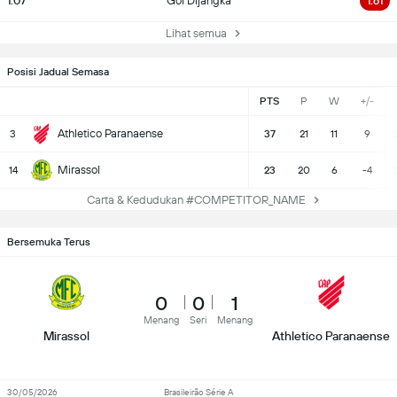
1.07
Gol Dijangka
1.61
Lihat semua
Posisi Jadual Semasa
PTS
P
W
+/-
Athletico Paranaense
3
37
21
11
9
Mirassol
14
23
20
6
-4
Carta & Kedudukan #COMPETITOR_NAME
Bersemuka Terus
0
0
1
Menang
Seri
Menang
Mirassol
Athletico Paranaense
30/05/2026
Brasileirão Série A