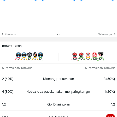
Previous
Seterusnya
Borang Terkini
1
-
0
1
-
1
2
-
1
1
-
1
2
-
1
4
-
0
2
-
0
0
-
0
2
-
0
1
-
2
5 Permainan Terakhir
5 Permainan Terakhir
2 (40%)
Menang perlawanan
3 (60%)
4 (80%)
Kedua-dua pasukan akan menjaringkan gol
1 (20%)
1.2
Gol Dijaringkan
1.2