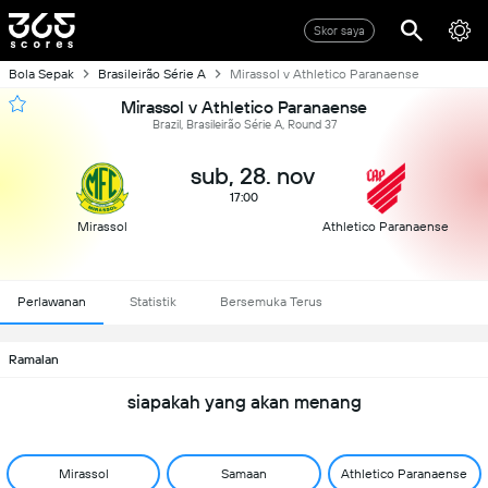
Skor saya
Bola Sepak
Brasileirão Série A
Mirassol v Athletico Paranaense
Mirassol v Athletico Paranaense
Brazil, Brasileirão Série A, Round 37
sub, 28. nov
17:00
Mirassol
Athletico Paranaense
Perlawanan
Statistik
Bersemuka Terus
Ramalan
siapakah yang akan menang
Mirassol
Samaan
Athletico Paranaense