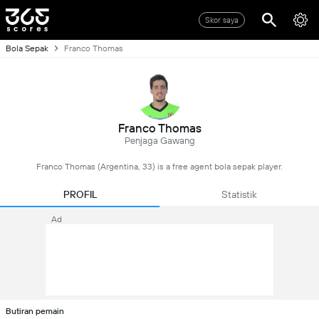
Skor saya
Bola Sepak
Franco Thomas
Franco Thomas
Penjaga Gawang
Franco Thomas (Argentina, 33) is a free agent bola sepak player.
PROFIL
Statistik
Ad
Butiran pemain