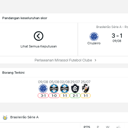
Pandangan keseluruhan skor
Brasileirão Série A - R
3
-
1
09/08
Cruzeiro
Lihat Semua Keputusan
Perlawanan Mirassol Futebol Clube
Borang Terkini
09/08
05/08
02/08
29/07
25/07
3
-
1
1
-
0
1
-
1
2
-
1
1
-
1
Brasileirão Série A
PTS
P
W
+/-