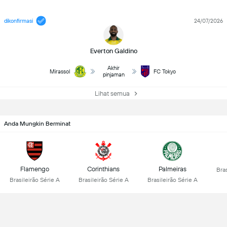
dikonfirmasi
24/07/2026
Everton Galdino
Akhir
Mirassol
FC Tokyo
pinjaman
Lihat semua
Anda Mungkin Berminat
Flamengo
Corinthians
Palmeiras
Bras
Brasileirão Série A
Brasileirão Série A
Brasileirão Série A