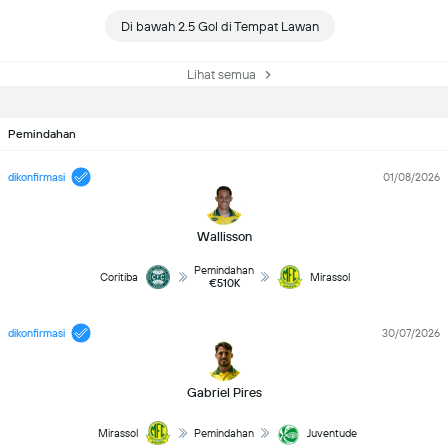
Di bawah 2.5 Gol di Tempat Lawan
Lihat semua
Pemindahan
dikonfirmasi
01/08/2026
Wallisson
Pemindahan
Coritiba
Mirassol
€510K
dikonfirmasi
30/07/2026
Gabriel Pires
Mirassol
Pemindahan
Juventude