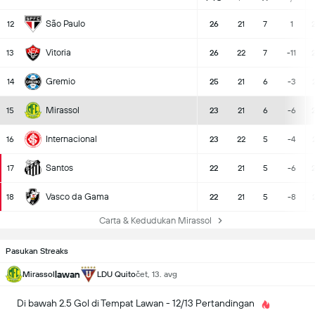
São Paulo
12
26
21
7
1
Vitoria
13
26
22
7
-11
Gremio
14
25
21
6
-3
Mirassol
15
23
21
6
-6
Internacional
16
23
22
5
-4
Santos
17
22
21
5
-6
Vasco da Gama
18
22
21
5
-8
Carta & Kedudukan Mirassol
Pasukan Streaks
lawan
Mirassol
LDU Quito
čet, 13. avg
Di bawah 2.5 Gol di Tempat Lawan - 12/13 Pertandingan