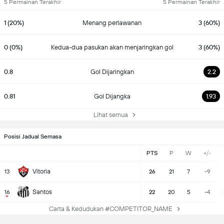
5 Permainan Terakhir
5 Permainan Terakhir
1 (20%)
Menang perlawanan
3 (60%)
0 (0%)
Kedua-dua pasukan akan menjaringkan gol
3 (60%)
0.8
Gol Dijaringkan
2.2
0.81
Gol Dijangka
1.93
Lihat semua
Posisi Jadual Semasa
PTS
P
W
+/-
Vitoria
13
26
21
7
-9
Santos
16
22
20
5
-4
Carta & Kedudukan #COMPETITOR_NAME