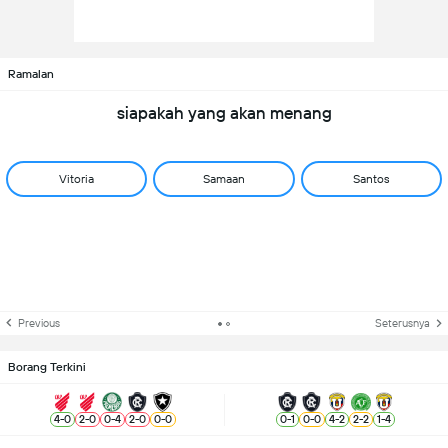
Ramalan
siapakah yang akan menang
Vitoria
Samaan
Santos
Previous
Seterusnya
Borang Terkini
4
-
0
2
-
0
0
-
4
2
-
0
0
-
0
0
-
1
0
-
0
4
-
2
2
-
2
1
-
4