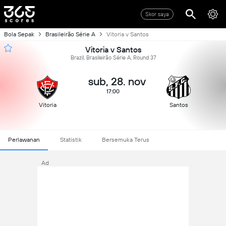
Skor saya
Bola Sepak
Brasileirão Série A
Vitoria v Santos
Vitoria v Santos
Brazil, Brasileirão Série A, Round 37
sub, 28. nov
17:00
Vitoria
Santos
Perlawanan
Statistik
Bersemuka Terus
Ad