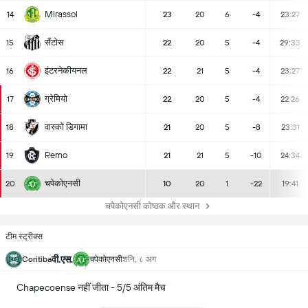
Mirassol
14
23
20
6
-4
23:27
सैंटोस
15
22
20
5
-4
29:33
इंटरनेकीयनल
16
22
21
5
-4
23:27
ग्रेमियो
17
22
20
5
-4
22:26
वास्को डिगामा
18
21
20
5
-8
23:31
Remo
19
21
21
5
-10
24:34
चपेकोएनसी
20
10
20
1
-22
19:41
चपेकोएनसी कोष्ठक और स्थान
टीम स्ट्रीक्स
वी.एस.
Coritiba
चपेकोएनसी
शनि, ८ अग
Chapecoense नहीं जीता - 5/5 अंतिम मैच