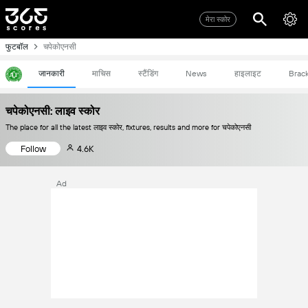
मेरा स्कोर
फुटबॉल
चपेकोएनसी
जानकारी
माचिस
स्टैंडिंग
News
हाइलाइट
Brac
चपेकोएनसी: लाइव स्कोर
The place for all the latest लाइव स्कोर, fixtures, results and more for चपेकोएनसी
Follow
4.6K
Ad