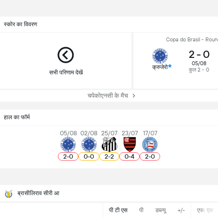
स्कोर का विवरण
Copa do Brasil - Roun
2
-
0
05/08
क्रुजेरो
कुल 2 - 0
सभी परिणाम देखें
चपेकोएनसी के मैच
हाल का फॉर्म
05/08
02/08
25/07
23/07
17/07
2
-
0
0
-
0
2
-
2
0
-
4
2
-
0
ब्रासीलिराव सीरी आ
पी टी एस
पी
डब्ल्यू
+/-
एफ: एक