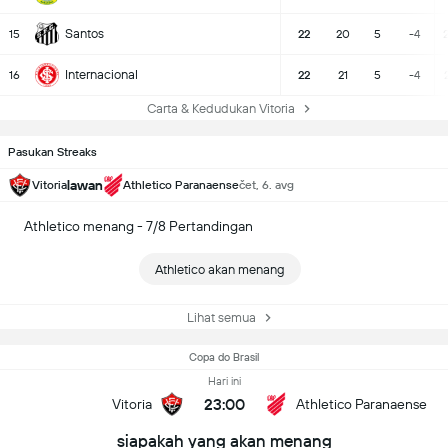
Santos
15
22
20
5
-4
Internacional
16
22
21
5
-4
Carta & Kedudukan Vitoria
Pasukan Streaks
lawan
Vitoria
Athletico Paranaense
čet, 6. avg
Athletico menang - 7/8 Pertandingan
Athletico akan menang
Lihat semua
Copa do Brasil
Hari ini
23:00
Vitoria
Athletico Paranaense
siapakah yang akan menang