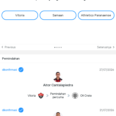
Vitoria
Samaan
Athletico Paranaense
Previous
Seterusnya
Pemindahan
dikonfirmasi
27/07/2026
Aitor Cantalapiedra
Pemindahan
Vitoria
Ofi Crete
percuma
dikonfirmasi
21/07/2026