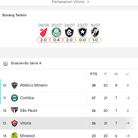
Perlawanan Vitoria
Borang Terkini
04/08
30/07
26/07
23/07
16/07
2
-
0
0
-
4
2
-
0
0
-
0
1
-
0
Brasileirão Série A
PTS
P
W
+/-
Atlético Mineiro
10
28
20
8
0
Coritiba
11
27
21
7
-3
São Paulo
12
26
20
7
2
Vitoria
13
26
21
7
-9
Mirassol
14
23
20
6
-4