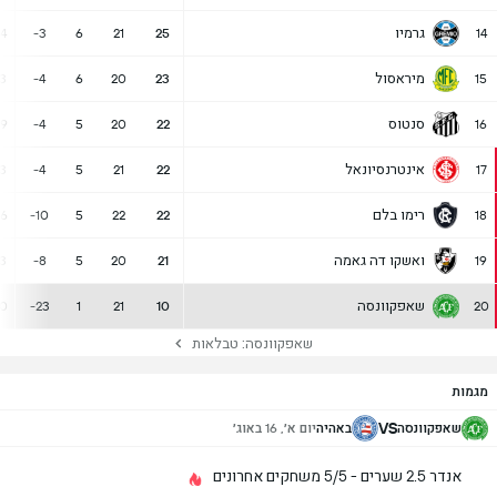
גרמיו
24
-3
6
21
25
14
מיראסול
23
-4
6
20
23
15
סנטוס
29
-4
5
20
22
16
אינטרנסיונאל
23
-4
5
21
22
17
רימו בלם
26
-10
5
22
22
18
ואשקו דה גאמה
23
-8
5
20
21
19
שאפקוונסה
20
-23
1
21
10
20
שאפקוונסה: טבלאות
מגמות
VS
שאפקוונסה
באהיה
יום א׳, 16 באוג׳
אנדר 2.5 שערים - 5/5 משחקים אחרונים