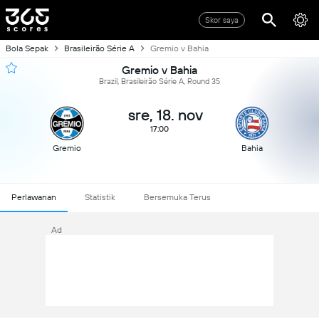
Skor saya
Bola Sepak
Brasileirão Série A
Gremio v Bahia
Gremio v Bahia
Brazil, Brasileirão Série A, Round 35
sre, 18. nov
17:00
Gremio
Bahia
Perlawanan
Statistik
Bersemuka Terus
Ad