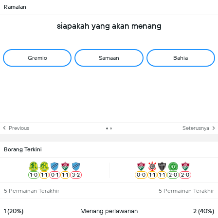
Ramalan
siapakah yang akan menang
Gremio
Samaan
Bahia
Previous
Seterusnya
Borang Terkini
1
-
0
1
-
1
0
-
1
1
-
1
3
-
2
0
-
0
1
-
1
1
-
1
2
-
0
2
-
0
5 Permainan Terakhir
5 Permainan Terakhir
1 (20%)
Menang perlawanan
2 (40%)