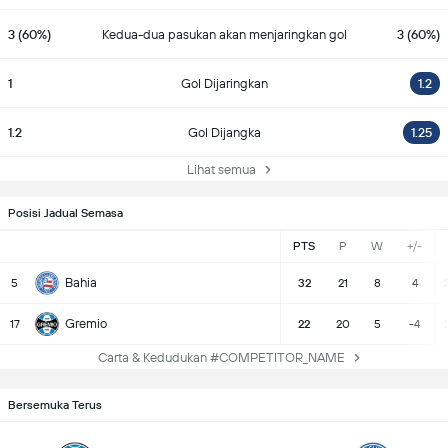
3 (60%)
Kedua-dua pasukan akan menjaringkan gol
3 (60%)
1
Gol Dijaringkan
1.2
1.2
Gol Dijangka
1.25
Lihat semua
Posisi Jadual Semasa
PTS
P
W
+/-
Bahia
5
32
21
8
4
Gremio
17
22
20
5
-4
Carta & Kedudukan #COMPETITOR_NAME
Bersemuka Terus